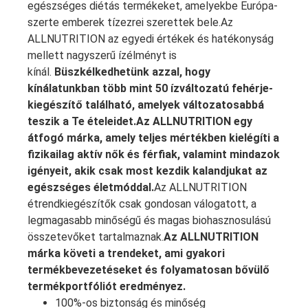
egészséges diétás termékeket, amelyekbe Európa-
szerte emberek tízezrei szerettek bele.Az
ALLNUTRITION az egyedi értékek és hatékonyság
mellett nagyszerű ízélményt is
kínál.
Büszkélkedhetünk azzal, hogy
kínálatunkban több mint 50 ízváltozatú fehérje-
kiegészítő található, amelyek változatosabbá
teszik a Te ételeidet.
Az ALLNUTRITION egy
átfogó márka, amely teljes mértékben kielégíti a
fizikailag aktív nők és férfiak, valamint mindazok
igényeit, akik csak most kezdik kalandjukat az
egészséges életmóddal.
Az ALLNUTRITION
étrendkiegészítők csak gondosan válogatott, a
legmagasabb minőségű és magas biohasznosulású
összetevőket tartalmaznak.
Az ALLNUTRITION
márka követi a trendeket, ami gyakori
termékbevezetéseket és folyamatosan bővülő
termékportfóliót eredményez.
100%-os biztonság és minőség