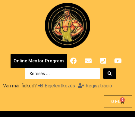
Online Mentor Program
Van már fiókod?
Bejelentkezés
Regisztráció
0
0
Ft