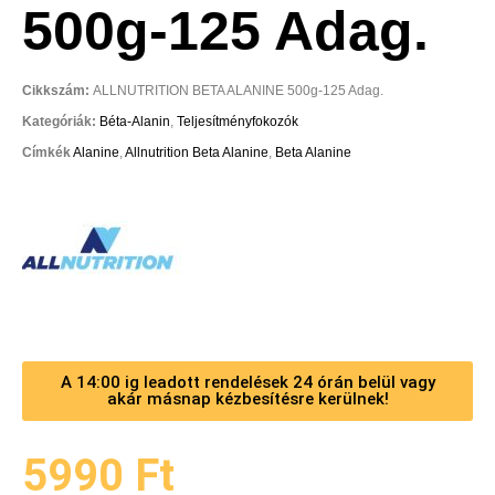
500g-125 Adag.
Cikkszám:
ALLNUTRITION BETA ALANINE 500g-125 Adag.
Kategóriák:
Béta-Alanin
,
Teljesítményfokozók
Címkék
Alanine
,
Allnutrition Beta Alanine
,
Beta Alanine
A 14:00 ig leadott rendelések 24 órán belül vagy
akár másnap kézbesítésre kerülnek!
5990
Ft