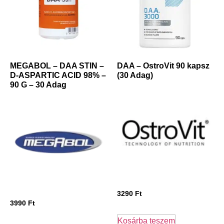
MEGABOL – DAA STIN –
DAA – OstroVit 90 kapsz
D-ASPARTIC ACID 98% –
(30 Adag)
90 G – 30 Adag
3290
Ft
3990
Ft
Kosárba teszem