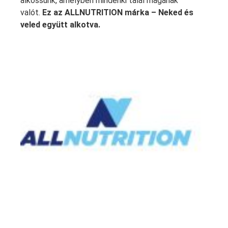
alkossunk, amelyben mindenki talál magának
valót.
Ez az ALLNUTRITION márka – Neked és
veled együtt alkotva.