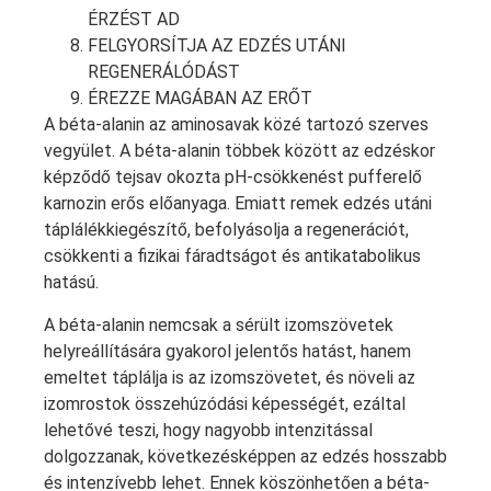
ÉRZÉST AD
FELGYORSÍTJA AZ EDZÉS UTÁNI
REGENERÁLÓDÁST
ÉREZZE MAGÁBAN AZ ERŐT
A
béta-alanin
az aminosavak közé tartozó szerves
vegyület. A béta-alanin többek között az edzéskor
képződő tejsav okozta pH-csökkenést pufferelő
karnozin erős előanyaga. Emiatt remek edzés utáni
táplálékkiegészítő, befolyásolja a regenerációt,
csökkenti a fizikai fáradtságot és antikatabolikus
hatású.
A
béta-alanin
nemcsak a sérült izomszövetek
helyreállítására gyakorol jelentős hatást, hanem
emeltet táplálja is az izomszövetet, és növeli az
izomrostok összehúzódási képességét, ezáltal
lehetővé teszi, hogy nagyobb intenzitással
dolgozzanak, következésképpen az edzés hosszabb
és intenzívebb lehet. Ennek köszönhetően a béta-