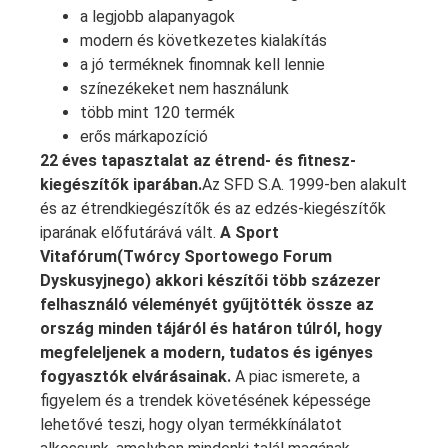
a legjobb alapanyagok
modern és következetes kialakítás
a jó terméknek finomnak kell lennie
színezékeket nem használunk
több mint 120 termék
erős márkapozíció
22 éves tapasztalat az étrend- és fitnesz-
kiegészítők iparában.
Az SFD S.A. 1999-ben alakult
és az étrendkiegészítők és az edzés-kiegészítők
iparának előfutárává vált.
A Sport
Vitafórum(Twórcy Sportowego Forum
Dyskusyjnego) akkori készítői több százezer
felhasználó véleményét gyűjtötték össze az
ország minden tájáról és határon túlról, hogy
megfeleljenek a modern, tudatos és igényes
fogyasztók elvárásainak.
A piac ismerete, a
figyelem és a trendek követésének képessége
lehetővé teszi, hogy olyan termékkínálatot