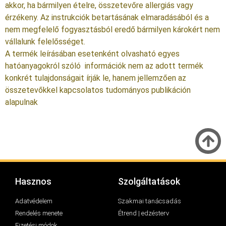
akkor, ha bármilyen ételre, összetevőre allergiás vagy
érzékeny. Az instrukciók betartásának elmaradásából és a
nem megfelelő fogyasztásból eredő bármilyen károkért nem
vállalunk felelősséget.
A termék leírásában esetenként olvasható egyes
hatóanyagokról szóló információk nem az adott termék
konkrét tulajdonságait írják le, hanem jellemzően az
összetevőkkel kapcsolatos tudományos publikáción
alapulnak
Hasznos
Szolgáltatások
Adatvédelem
Szakmai tanácsadás
Rendelés menete
Étrend | edzésterv
Fizetési módok