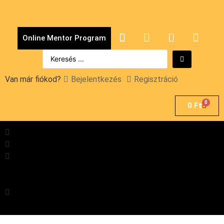
Online Mentor Program
Van már fiókod?
Bejelentkezés
Regisztráció
0
0
Ft