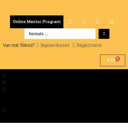
Online Mentor Program
Van már fiókod?
Bejelentkezés
Regisztráció
0
0
Ft