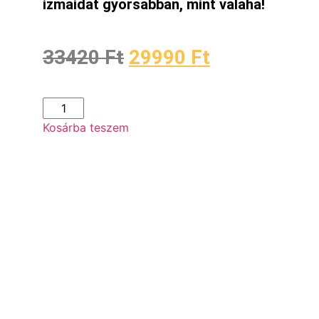
izmaidat gyorsabban, mint valaha!
33420
Ft
29990
Ft
Kosárba teszem