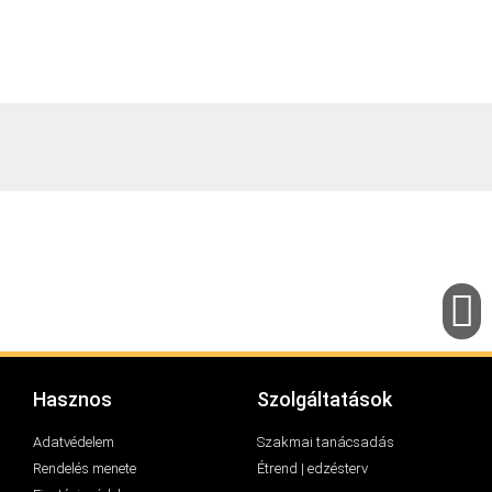
Hasznos
Szolgáltatások
Adatvédelem
Szakmai tanácsadás
Rendelés menete
Étrend | edzésterv