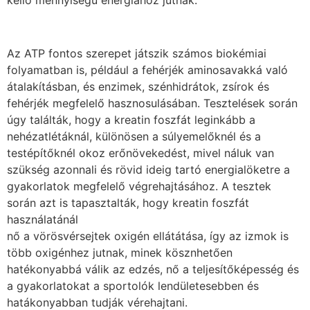
kellő mennyiségű energiához jutnak.
Az ATP fontos szerepet játszik számos biokémiai
folyamatban is, például a fehérjék aminosavakká való
átalakításban, és enzimek, szénhidrátok, zsírok és
fehérjék megfelelő hasznosulásában. Tesztelések során
úgy találták, hogy a kreatin foszfát leginkább a
nehézatlétáknál, különösen a súlyemelőknél és a
testépítőknél okoz erőnövekedést, mivel náluk van
szükség azonnali és rövid ideig tartó energialöketre a
gyakorlatok megfelelő végrehajtásához. A tesztek
során azt is tapasztalták, hogy kreatin foszfát
használatánál
nő a vörösvérsejtek oxigén ellátátása, így az izmok is
több oxigénhez jutnak, minek kösznhetően
hatékonyabbá válik az edzés, nő a teljesítőképesség és
a gyakorlatokat a sportolók lendületesebben és
hatákonyabban tudják vérehajtani.