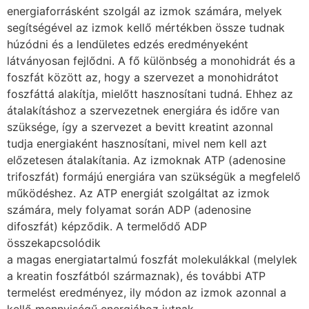
energiaforrásként szolgál az izmok számára, melyek
segítségével az izmok kellő mértékben össze tudnak
húzódni és a lendületes edzés eredményeként
látványosan fejlődni. A fő különbség a monohidrát és a
foszfát között az, hogy a szervezet a monohidrátot
foszfáttá alakítja, mielőtt hasznosítani tudná. Ehhez az
átalakításhoz a szervezetnek energiára és időre van
szüksége, így a szervezet a bevitt kreatint azonnal
tudja energiaként hasznosítani, mivel nem kell azt
előzetesen átalakítania. Az izmoknak ATP (adenosine
trifoszfát) formájú energiára van szükségük a megfelelő
működéshez. Az ATP energiát szolgáltat az izmok
számára, mely folyamat során ADP (adenosine
difoszfát) képződik. A termelődő ADP
összekapcsolódik
a magas energiatartalmú foszfát molekulákkal (melylek
a kreatin foszfátból származnak), és további ATP
termelést eredményez, ily módon az izmok azonnal a