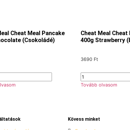
eal Cheat Meal Pancake
Cheat Meal Cheat
ocolate (Csokoládé)
400g Strawberry (
3690
Ft
lvasom
Tovább olvasom
áltatások
Kövess minket