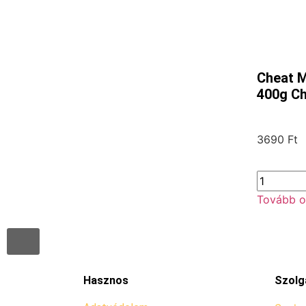
Cheat M
400g Ch
3690
Ft
Tovább o
Hasznos
Szolg