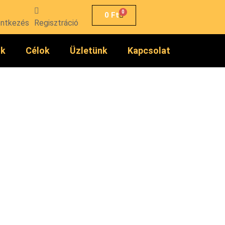
0
0
Ft
entkezés
Regisztráció
ók
Célok
Üzletünk
Kapcsolat