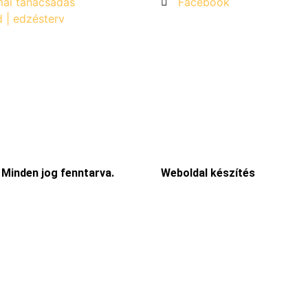
ai tanácsadás
Facebook
d | edzésterv
 Minden jog fenntarva.
Weboldal készítés