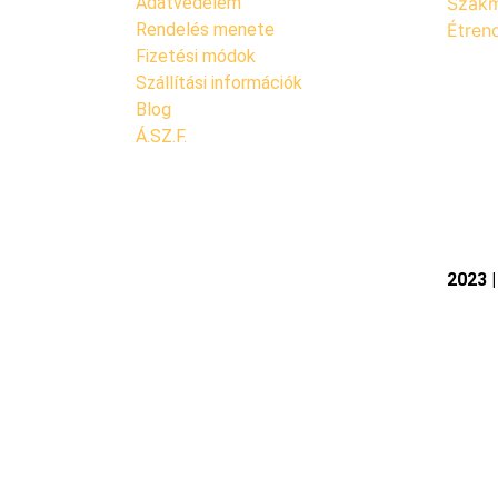
Adatvédelem
Szakm
Rendelés menete
Étren
Fizetési módok
Szállítási információk
Blog
Á.SZ.F.
2023 |