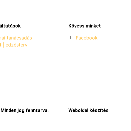
áltatások
Kövess minket
ai tanácsadás
Facebook
d | edzésterv
 Minden jog fenntarva.
Weboldal készítés