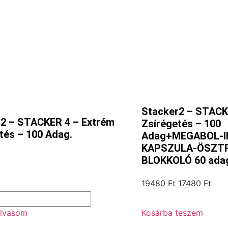
Stacker2 – STACK
2 – STACKER 4 – Extrém
Zsírégetés – 100
tés – 100 Adag.
Adag+MEGABOL-I
KAPSZULA-ÖSZT
BLOKKOLÓ 60 ada
19480
Ft
17480
Ft
lvasom
Kosárba teszem