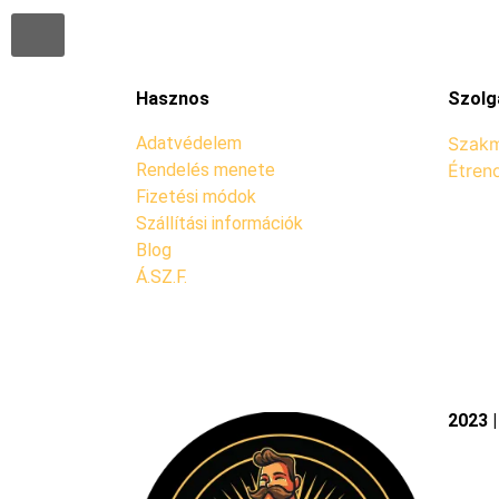
Hasznos
Szolg
Adatvédelem
Szakm
Rendelés menete
Étren
Fizetési módok
Szállítási információk
Blog
Á.SZ.F.
2023 |