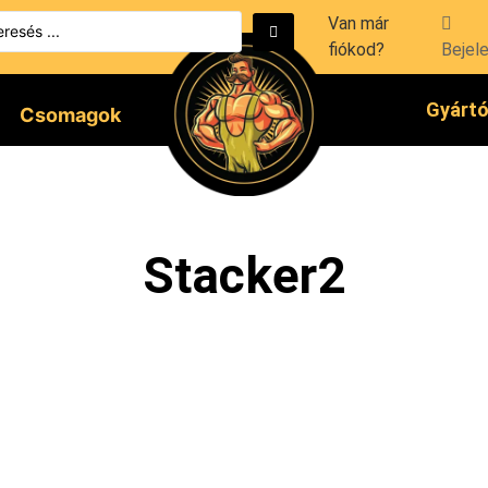
Van már
fiókod?
Bejel
Gyárt
Csomagok
Stacker2