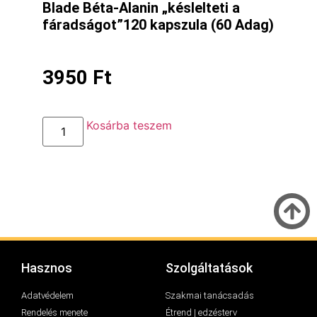
Blade Béta-Alanin „késlelteti a
fáradságot”120 kapszula (60 Adag)
3950
Ft
Kosárba teszem
Hasznos
Szolgáltatások
Adatvédelem
Szakmai tanácsadás
Rendelés menete
Étrend | edzésterv