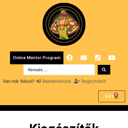
Online Mentor Program
Van már fiókod?
Bejelentkezés
Regisztráció
0
0
Ft