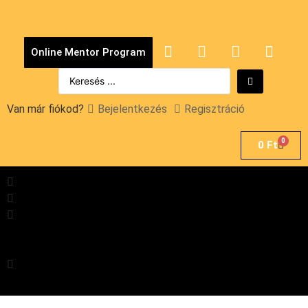
Online Mentor Program
Van már fiókod?
Bejelentkezés
Regisztráció
0
0
Ft