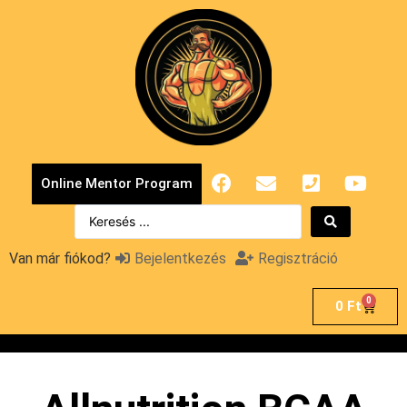
Online Mentor Program
Van már fiókod?
Bejelentkezés
Regisztráció
0
0
Ft