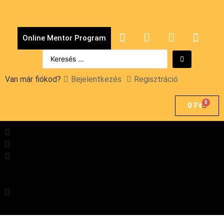
Online Mentor Program
Van már fiókod?
Bejelentkezés
Regisztráció
0
0
Ft