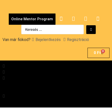
Online Mentor Program
Van már fiókod?
Bejelentkezés
Regisztráció
0
0
Ft