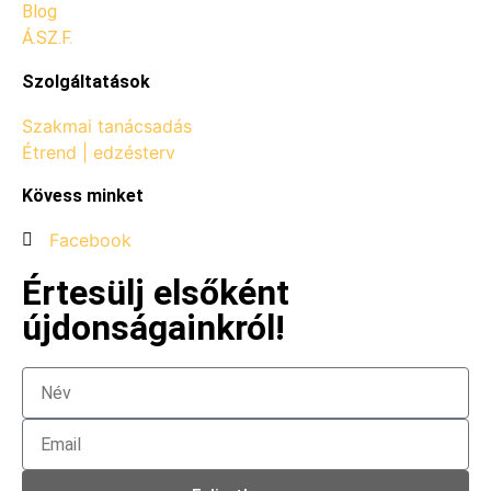
Blog
Á.SZ.F.
Szolgáltatások
Szakmai tanácsadás
Étrend | edzésterv
Kövess minket
Facebook
Értesülj elsőként
újdonságainkról!