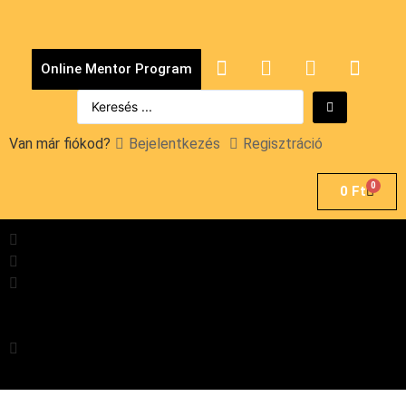
Online Mentor Program
Van már fiókod?
Bejelentkezés
Regisztráció
0
0
Ft