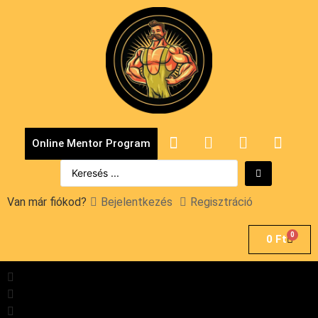
Online Mentor Program
Van már fiókod?
Bejelentkezés
Regisztráció
0
0
Ft