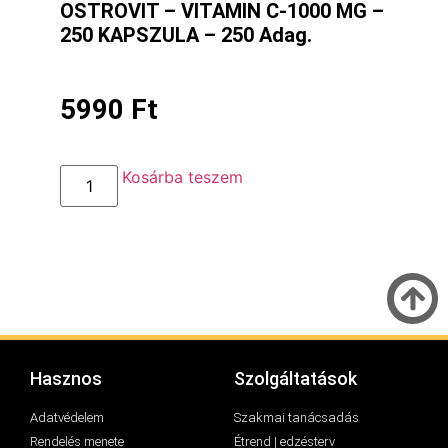
OSTROVIT – VITAMIN C-1000 MG –
250 KAPSZULA – 250 Adag.
5990
Ft
Kosárba teszem
Hasznos
Szolgáltatások
Adatvédelem
Szakmai tanácsadás
Rendelés menete
Étrend | edzésterv