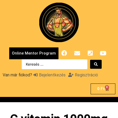
Online Mentor Program
Van már fiókod?
Bejelentkezés
Regisztráció
0
0
Ft