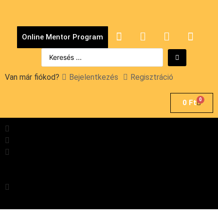
Online Mentor Program
Van már fiókod?
Bejelentkezés
Regisztráció
0
0
Ft