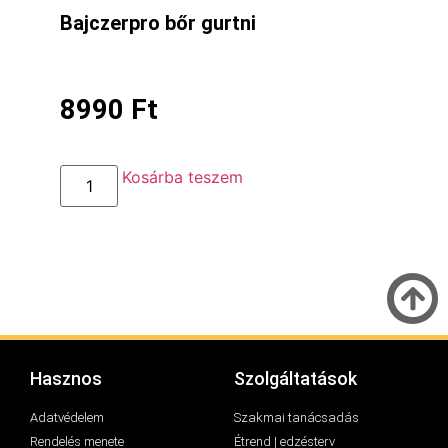
Bajczerpro bőr gurtni
8990
Ft
Kosárba teszem
Hasznos
Szolgáltatások
Adatvédelem
Szakmai tanácsadás
Rendelés menete
Étrend | edzésterv