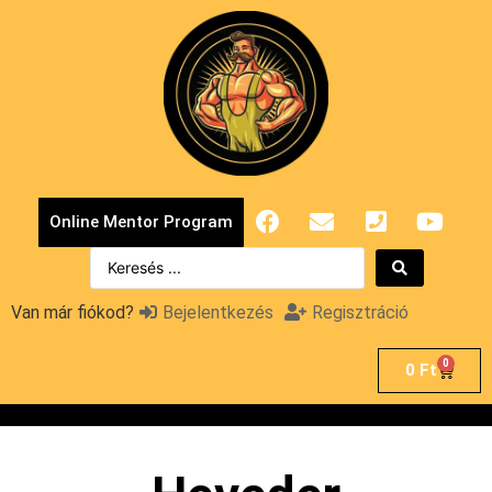
Online Mentor Program
Van már fiókod?
Bejelentkezés
Regisztráció
0
0
Ft