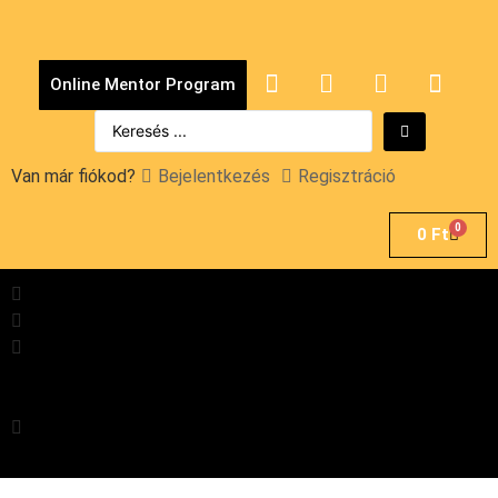
Online Mentor Program
Van már fiókod?
Bejelentkezés
Regisztráció
0
0
Ft