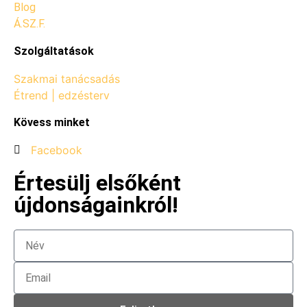
Blog
Á.SZ.F.
Szolgáltatások
Szakmai tanácsadás
Étrend | edzésterv
Kövess minket
Facebook
Értesülj elsőként
újdonságainkról!