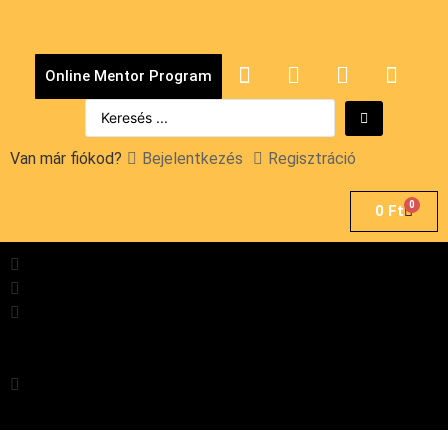
Online Mentor Program
Van már fiókod?
Bejelentkezés
Regisztráció
0
0
Ft