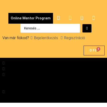
Online Mentor Program
Van már fiókod?
Bejelentkezés
Regisztráció
0
0
Ft