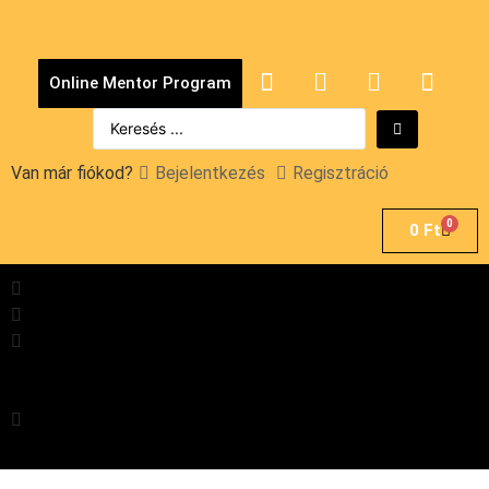
Online Mentor Program
Van már fiókod?
Bejelentkezés
Regisztráció
0
0
Ft