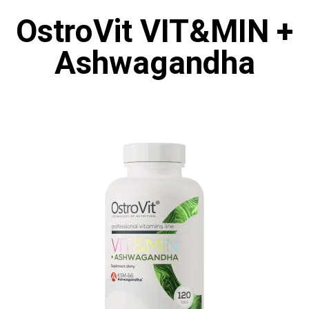
OstroVit VIT&MIN +
Ashwagandha