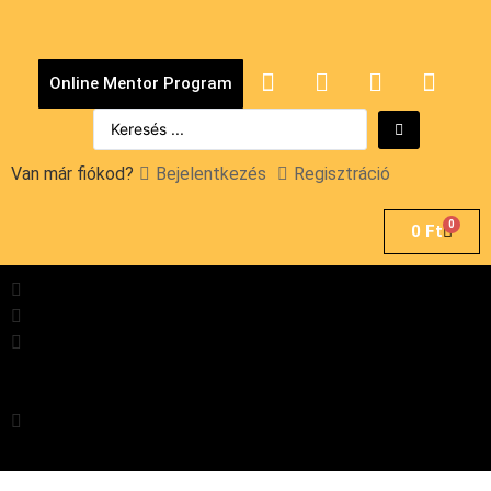
Online Mentor Program
Van már fiókod?
Bejelentkezés
Regisztráció
0
0
Ft