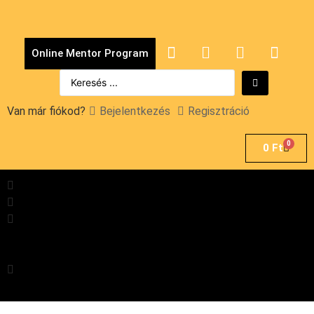
Online Mentor Program
Van már fiókod?
Bejelentkezés
Regisztráció
0
0
Ft