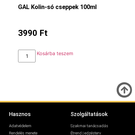
GAL Kolin-só cseppek 100ml
3990
Ft
Kosárba teszem
Hasznos
Szolgáltatások
Adatvédelem
Szakmai tanácsadás
Rendelés menete
Étrend | edzésterv