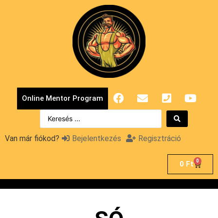
Online Mentor Program
Van már fiókod?
Bejelentkezés
Regisztráció
0
0
Ft