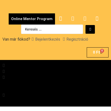
Online Mentor Program
Van már fiókod?
Bejelentkezés
Regisztráció
0
0
Ft