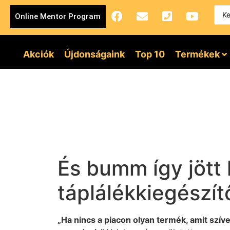
Online Mentor Program
Akciók
Újdonságaink
Top 10
Termékek
És bumm így jött
táplálékkiegészí
„Ha nincs a piacon olyan termék, amit szív