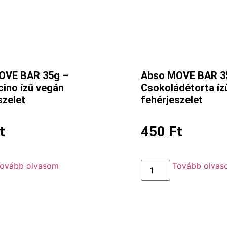
OVE BAR 35g –
Abso MOVE BAR 3
ino ízű vegán
Csokoládétorta íz
szelet
fehérjeszelet
t
450
Ft
ovább olvasom
Tovább olva