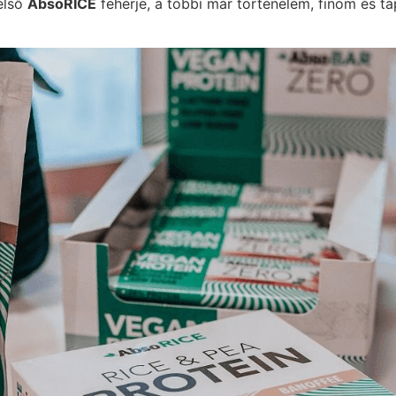
első
AbsoRICE
fehérje, a többi már történelem, finom és t