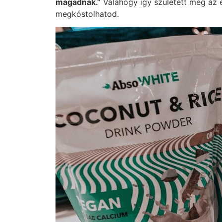
magadnak.”
Valahogy így született meg az 
megkóstolhatod.