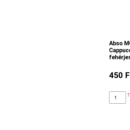
Abso M
Cappucc
fehérje
450
F
T