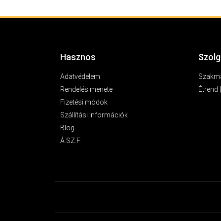
Hasznos
Szolg
Adatvédelem
Szakma
Rendelés menete
Étrend 
Fizetési módok
Szállítási információk
Blog
Á.SZ.F.