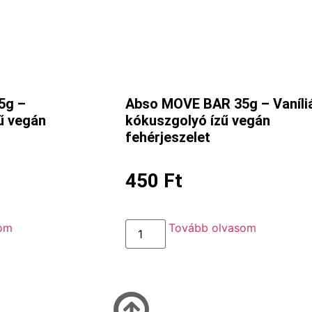
5g –
Abso MOVE BAR 35g – Vaníli
ű vegán
kókuszgolyó ízű vegán
fehérjeszelet
450
Ft
som
Tovább olvasom