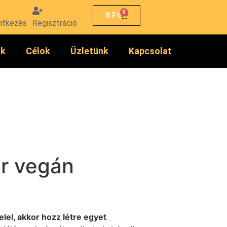
0
0
Ft
ntkezés
Regisztráció
ók
Célok
Üzletünk
Kapcsolat
ar vegán
lel, akkor hozz létre egyet