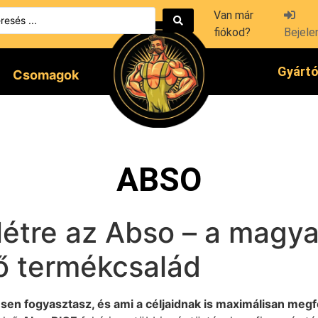
Van már
fiókod?
Bejele
Gyárt
Csomagok
ABSO
 létre az Abso – a magy
tő termékcsalád
esen fogyasztasz, és ami a céljaidnak is maximálisan megfe