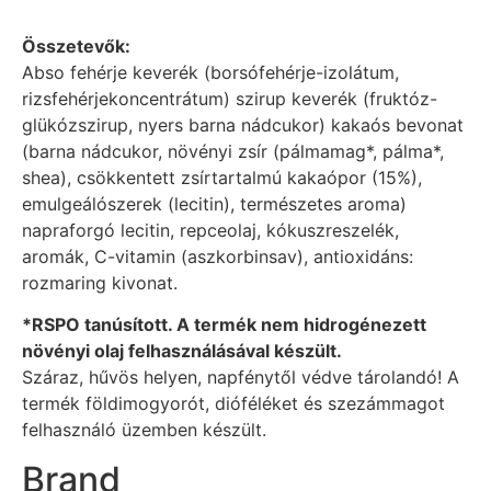
Összetevők:
Abso fehérje keverék (borsófehérje-izolátum,
rizsfehérjekoncentrátum) szirup keverék (fruktóz-
glükózszirup, nyers barna nádcukor) kakaós bevonat
(barna nádcukor, növényi zsír (pálmamag*, pálma*,
shea), csökkentett zsírtartalmú kakaópor (15%),
emulgeálószerek (lecitin), természetes aroma)
napraforgó lecitin, repceolaj, kókuszreszelék,
aromák, C-vitamin (aszkorbinsav), antioxidáns:
rozmaring kivonat.
*RSPO tanúsított. A termék nem hidrogénezett
növényi olaj felhasználásával készült.
Száraz, hűvös helyen, napfénytől védve tárolandó! A
termék földimogyorót, dióféléket és szezámmagot
felhasználó üzemben készült.
Brand