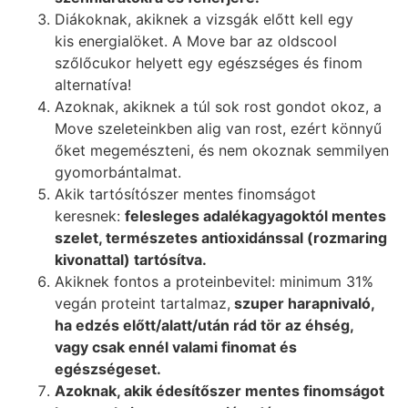
Diákoknak, akiknek a vizsgák előtt kell egy
kis energialöket. A Move bar az oldscool
szőlőcukor helyett egy egészséges és finom
alternatíva!
Azoknak, akiknek a túl sok rost gondot okoz, a
Move szeleteinkben alig van rost, ezért könnyű
őket megemészteni, és nem okoznak semmilyen
gyomorbántalmat.
Akik tartósítószer mentes finomságot
keresnek:
felesleges adalékagyagoktól mentes
szelet, természetes antioxidánssal (rozmaring
kivonattal) tartósítva.
Akiknek fontos a proteinbevitel: minimum 31%
vegán proteint tartalmaz,
szuper harapnivaló,
ha edzés előtt/alatt/után rád tör az éhség,
vagy csak ennél valami finomat és
egészségeset.
Azoknak, akik édesítőszer mentes finomságot