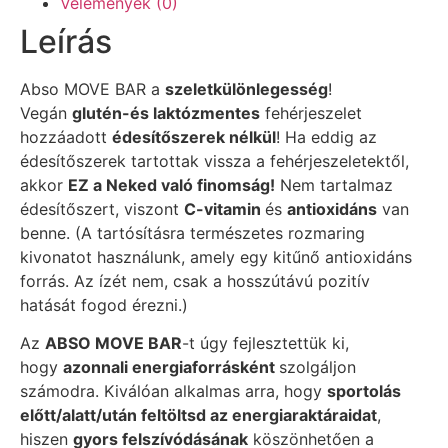
Vélemények (0)
Leírás
Abso MOVE BAR a
szeletkülönlegesség
!
Vegán
glutén-és laktózmentes
fehérjeszelet
hozzáadott
édesítőszerek nélkül
! Ha eddig az
édesítőszerek tartottak vissza a fehérjeszeletektől,
akkor
EZ a Neked való finomság!
Nem tartalmaz
édesítőszert, viszont
C-vitamin
és
antioxidáns
van
benne. (A tartósításra természetes rozmaring
kivonatot használunk, amely egy kitűnő antioxidáns
forrás. Az ízét nem, csak a hosszútávú pozitív
hatását fogod érezni.)
Az
ABSO MOVE BAR
-t úgy fejlesztettük ki,
hogy
azonnali energiaforrásként
szolgáljon
számodra. Kiválóan alkalmas arra, hogy
sportolás
előtt/alatt/után feltöltsd az energiaraktáraidat
,
hiszen
gyors felszívódásának
köszönhetően a