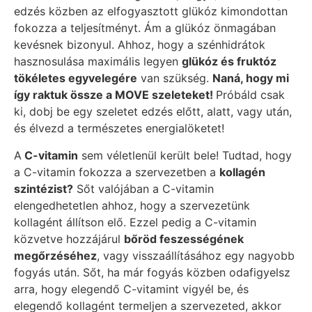
edzés közben az elfogyasztott glükóz kimondottan
fokozza a teljesítményt. Ám a glükóz önmagában
kevésnek bizonyul. Ahhoz, hogy a szénhidrátok
hasznosulása maximális legyen
glükóz és fruktóz
tökéletes egyvelegére
van szükség.
Naná, hogy mi
így raktuk össze a MOVE szeleteket!
Próbáld csak
ki, dobj be egy szeletet edzés előtt, alatt, vagy után,
és élvezd a természetes energialöketet!
A
C-vitamin
sem véletlenül került bele! Tudtad, hogy
a C-vitamin fokozza a szervezetben a
kollagén
szintézist?
Sőt valójában a C-vitamin
elengedhetetlen ahhoz, hogy a szervezetünk
kollagént állítson elő. Ezzel pedig a C-vitamin
közvetve hozzájárul
bőröd feszességének
megőrzéséhez
, vagy visszaállításához egy nagyobb
fogyás után. Sőt, ha már fogyás közben odafigyelsz
arra, hogy elegendő C-vitamint vigyél be, és
elegendő kollagént termeljen a szervezeted, akkor