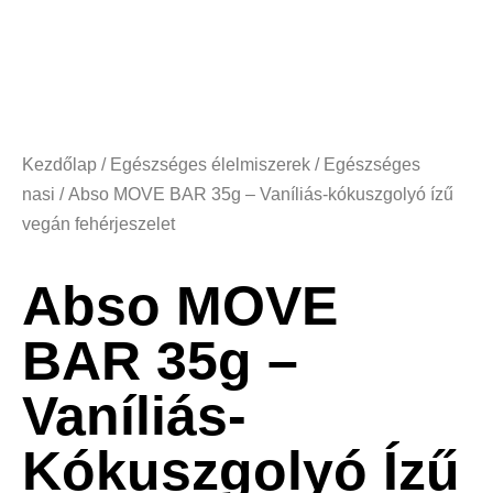
Kezdőlap
/
Egészséges élelmiszerek
/
Egészséges
nasi
/ Abso MOVE BAR 35g – Vaníliás-kókuszgolyó ízű
vegán fehérjeszelet
Abso MOVE
BAR 35g –
Vaníliás-
Kókuszgolyó Ízű