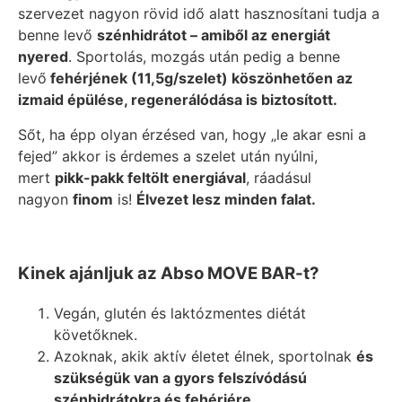
szervezet nagyon rövid idő alatt hasznosítani tudja a
benne levő
szénhidrátot – amiből az energiát
nyered
. Sportolás, mozgás után pedig a benne
levő
fehérjének (11,5g/szelet) köszönhetően az
izmaid épülése, regenerálódása is biztosított.
Sőt, ha épp olyan érzésed van, hogy „le akar esni a
fejed” akkor is érdemes a szelet után nyúlni,
mert
pikk-pakk feltölt energiával
, ráadásul
nagyon
finom
is!
Élvezet lesz minden falat.
Kinek ajánljuk az Abso MOVE BAR-t?
Vegán, glutén és laktózmentes diétát
követőknek.
Azoknak, akik aktív életet élnek, sportolnak
és
szükségük van a gyors felszívódású
szénhidrátokra és fehérjére.