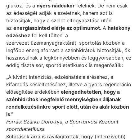
glükóz) és a
nyers nádcukor
felelnek. De nem csak
az édességét adják a szeletnek, hanem azt is
biztosítják, hogy a szelet elfogyasztása után
az
energiaszinted elérje az optimumot
. A
hatékony
edzéshez
fel kell tölteni a
szervezet üzemanyagraktárát, sportolás közben a
legfőbb energiaforrást a szénhidrátok biztosítják, ők
hasznosulnak a legkönnyebben és leggyorsabban, ez
eddig tiszta sor, sportdietetikusok is megerősítik:
„A kívánt intenzitás, edzéshatás eléréséhez, a
kifáradás késleltetéséhez, illetve a gyors regeneráció
elősegítése érdekében
elengedhetetlen, hogy a
szénhidrátok megfelelő mennyiségben álljanak
rendelkezésünkre sport előtt, után és akár közben
is
.”
Forrás: Szarka Dorottya, a Sportorvosi Központ
sportdietetikusa
Kutatások arra is rávilágítottak, hogy (intenzívebb)