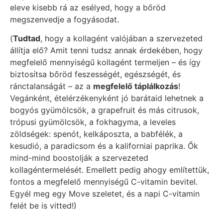
eleve kisebb rá az esélyed, hogy a bőröd
megszenvedje a fogyásodat.
(
Tudtad
, hogy a kollagént valójában a szervezeted
állítja elő? Amit tenni tudsz annak érdekében, hogy
megfelelő mennyiségű kollagént termeljen – és így
biztosítsa bőröd feszességét, egészségét, és
ránctalanságát – az a
megfelelő táplálkozás
!
Vegánként, ételérzékenyként jó barátaid lehetnek a
bogyós gyümölcsök, a grapefruit és más citrusok,
trópusi gyümölcsök, a fokhagyma, a leveles
zöldségek: spenót, kelkáposzta, a babfélék, a
kesudió, a paradicsom és a kaliforniai paprika. Ők
mind-mind boostolják a szervezeted
kollagéntermelését. Emellett pedig ahogy említettük,
fontos a megfelelő mennyiségű C-vitamin bevitel.
Egyél meg egy Move szeletet, és a napi C-vitamin
felét be is vitted!)