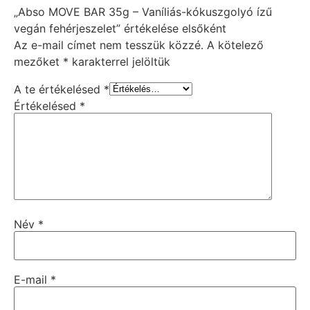
„Abso MOVE BAR 35g – Vaníliás-kókuszgolyó ízű
vegán fehérjeszelet” értékelése elsőként
Az e-mail címet nem tesszük közzé.
A kötelező
mezőket
*
karakterrel jelöltük
A te értékelésed
*
Értékelésed
*
Név
*
E-mail
*