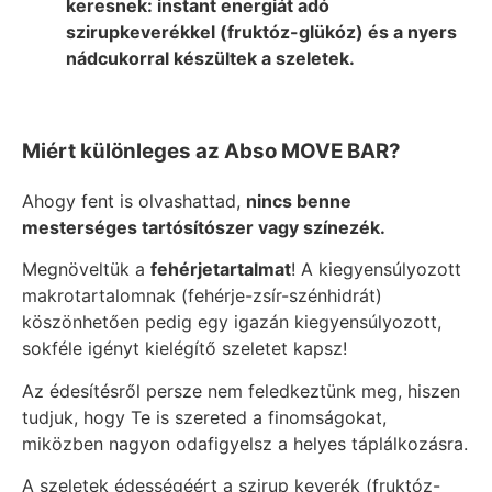
keresnek:
instant energiát adó
szirupkeverékkel (fruktóz-glükóz) és a nyers
nádcukorral készültek a szeletek.
Miért különleges az Abso MOVE BAR?
Ahogy fent is olvashattad,
nincs benne
mesterséges tartósítószer vagy színezék.
Megnöveltük a
fehérjetartalmat
! A kiegyensúlyozott
makrotartalomnak (fehérje-zsír-szénhidrát)
köszönhetően pedig egy igazán kiegyensúlyozott,
sokféle igényt kielégítő szeletet kapsz!
Az édesítésről persze nem feledkeztünk meg, hiszen
tudjuk, hogy Te is szereted a finomságokat,
miközben nagyon odafigyelsz a helyes táplálkozásra.
A szeletek édességéért a szirup keverék (fruktóz-