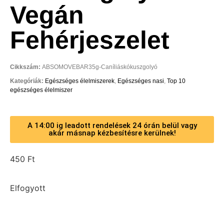
Vegán
Fehérjeszelet
Cikkszám:
ABSOMOVEBAR35g-Caníliáskókuszgolyó
Kategóriák:
Egészséges élelmiszerek
,
Egészséges nasi
,
Top 10
egészséges élelmiszer
A 14:00 ig leadott rendelések 24 órán belül vagy
akár másnap kézbesítésre kerülnek!
450
Ft
Elfogyott