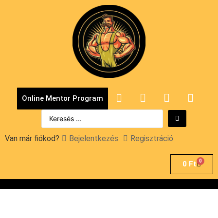
Online Mentor Program
Van már fiókod?
Bejelentkezés
Regisztráció
0
0
Ft