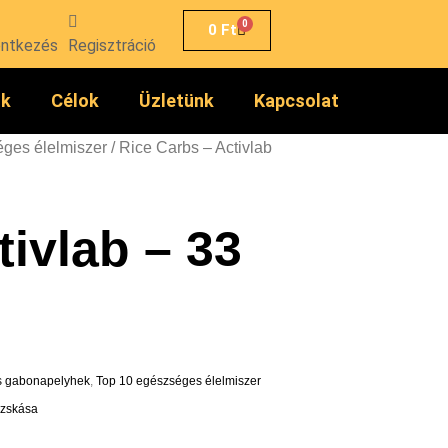
0
0
Ft
entkezés
Regisztráció
ók
Célok
Üzletünk
Kapcsolat
ges élelmiszer
/ Rice Carbs – Activlab
tivlab – 33
s gabonapelyhek
,
Top 10 egészséges élelmiszer
izskása