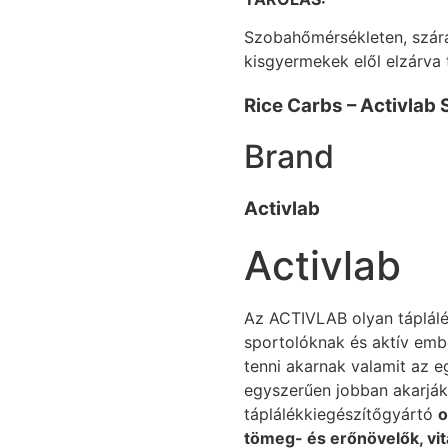
Szobahőmérsékleten, szára
kisgyermekek elől elzárva 
Rice Carbs – Activlab 
Brand
Activlab
Activlab
Az ACTIVLAB olyan táplálé
sportolóknak és aktív emb
tenni akarnak valamit az e
egyszerűen jobban akarják
táplálékkiegészítőgyártó
o
tömeg- és erőnövelők, vit