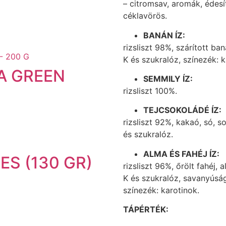
– citromsav, aromák, édesí
céklavörös.
BANÁN ÍZ:
rizsliszt 98%, szárított b
K és szukralóz, színezék: k
A GREEN
SEMMILY ÍZ:
rizsliszt 100%.
TEJCSOKOLÁDÉ ÍZ:
rizsliszt 92%, kakaó, só, 
és szukralóz.
ALMA ÉS FAHÉJ ÍZ:
ES (130 GR)
rizsliszt 96%, őrölt fahéj,
K és szukralóz, savanyúsá
színezék: karotinok.
TÁPÉRTÉK: