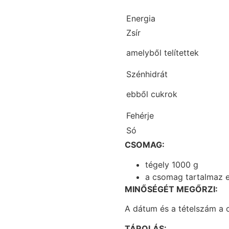
Energia
Zsír
amelyből telítettek
Szénhidrát
ebből cukrok
Fehérje
Só
CSOMAG:
tégely 1000 g
a csomag tartalmaz 
MINŐSÉGÉT MEGŐRZI:
A dátum és a tételszám a c
TÁROLÁS: