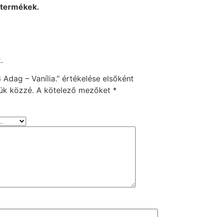
 termékek.
.
 Adag – Vanília.” értékelése elsőként
ük közzé.
A kötelező mezőket
*