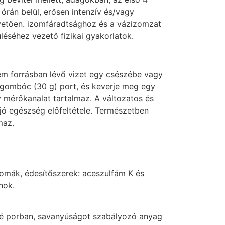
 órán belül, erősen intenzív és/vagy
vetően. izomfáradtsághoz és a vázizomzat
léséhez vezető fizikai gyakorlatok.
em forrásban lévő vizet egy csészébe vagy
s gombóc (30 g) port, és keverje meg egy
 mérőkanalat tartalmaz. A változatos és
jó egészség előfeltétele. Természetben
maz.
aromák, édesítőszerek: aceszulfám K és
nok.
erlé porban, savanyúságot szabályozó anyag