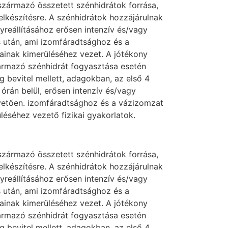
származó összetett szénhidrátok forrása,
lkészítésre. A szénhidrátok hozzájárulnak
reállításához erősen intenzív és/vagy
s után, ami izomfáradtsághoz és a
ainak kimerüléséhez vezet. A jótékony
ármazó szénhidrát fogyasztása esetén
g bevitel mellett, adagokban, az első 4
 órán belül, erősen intenzív és/vagy
vetően. izomfáradtsághoz és a vázizomzat
léséhez vezető fizikai gyakorlatok.
származó összetett szénhidrátok forrása,
lkészítésre. A szénhidrátok hozzájárulnak
reállításához erősen intenzív és/vagy
s után, ami izomfáradtsághoz és a
ainak kimerüléséhez vezet. A jótékony
ármazó szénhidrát fogyasztása esetén
g bevitel mellett, adagokban, az első 4