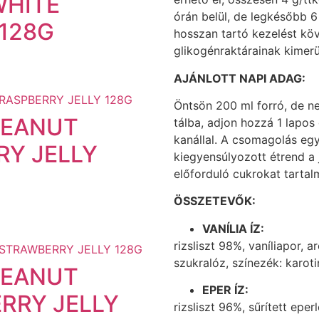
WHITE
órán belül, de legkésőbb 6
128G
hosszan tartó kezelést kö
glikogénraktárainak kimerü
AJÁNLOTT NAPI ADAG:
Öntsön 200 ml forró, de n
PEANUT
tálba, adjon hozzá 1 lapo
kanállal. A csomagolás egy
RY JELLY
kiegyensúlyozott étrend a 
előforduló cukrokat tartal
ÖSSZETEVŐK:
VANÍLIA ÍZ:
rizsliszt 98%, vaníliapor, 
szukralóz, színezék: karoti
PEANUT
EPER ÍZ:
RRY JELLY
rizsliszt 96%, sűrített ep