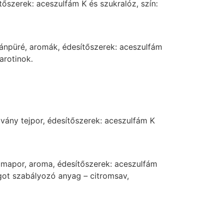
tőszerek: aceszulfám K és szukralóz, szín:
anánpüré, aromák, édesítőszerek: aceszulfám
arotinok.
sovány tejpor, édesítőszerek: aceszulfám K
 almapor, aroma, édesítőszerek: aceszulfám
got szabályozó anyag – citromsav,