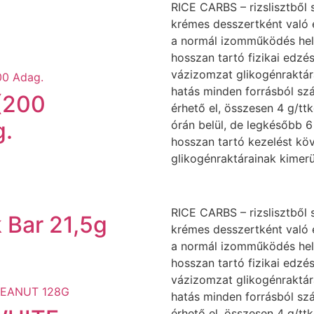
RICE CARBS – rizslisztből 
krémes desszertként való e
a normál izomműködés hely
hosszan tartó fizikai edzé
vázizomzat glikogénraktár
hatás minden forrásból sz
(200
érhető el, összesen 4 g/ttk
.
órán belül, de legkésőbb 6
hosszan tartó kezelést kö
glikogénraktárainak kimerü
RICE CARBS – rizslisztből 
 Bar 21,5g
krémes desszertként való e
a normál izomműködés hely
hosszan tartó fizikai edzé
vázizomzat glikogénraktár
hatás minden forrásból sz
érhető el, összesen 4 g/ttk