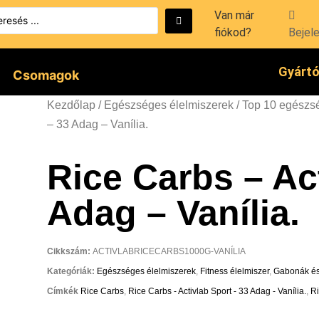
Van már
fiókod?
Bejel
Gyárt
Csomagok
Kezdőlap
/
Egészséges élelmiszerek
/
Top 10 egészsé
– 33 Adag – Vanília.
Rice Carbs – Ac
Adag – Vanília.
Cikkszám:
ACTIVLABRICECARBS1000G-VANÍLIA
Kategóriák:
Egészséges élelmiszerek
,
Fitness élelmiszer
,
Gabonák é
Címkék
Rice Carbs
,
Rice Carbs - Activlab Sport - 33 Adag - Vanília.
,
R