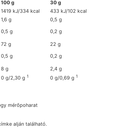
100 g
30 g
1419 kJ/334 kcal
433 kJ/102 kcal
1,6 g
0,5 g
0,5 g
0,2 g
72 g
22 g
0,5 g
0,2 g
8 g
2,4 g
1
1
0 g/2,30 g
0 g/0,69 g
egy mérőpoharat
ímke alján található.