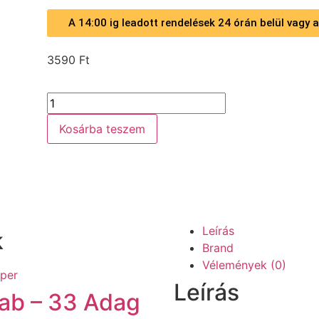
A 14:00 ig leadott rendelések 24 órán belül vagy
3590
Ft
Kosárba teszem
Leírás
k
Brand
Vélemények (0)
Leírás
lab – 33 Adag