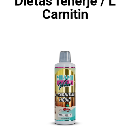
Diétás fehérje / L
Carnitin