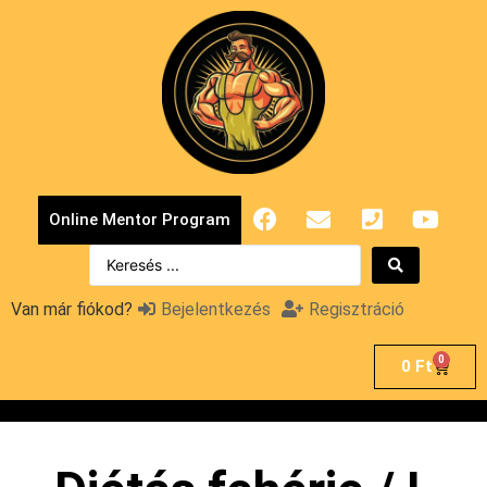
Online Mentor Program
Van már fiókod?
Bejelentkezés
Regisztráció
0
0
Ft