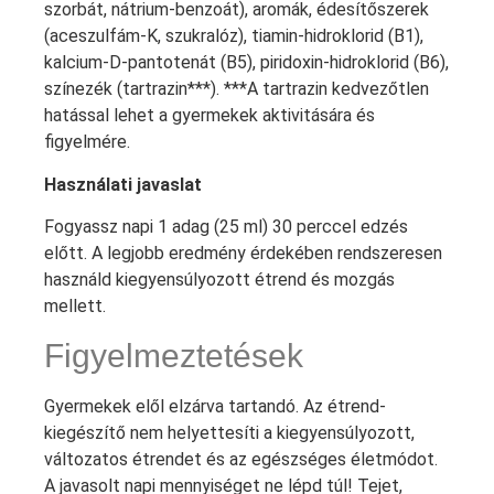
szorbát, nátrium-benzoát), aromák, édesítőszerek
(aceszulfám-K, szukralóz), tiamin-hidroklorid (B1),
kalcium-D-pantotenát (B5), piridoxin-hidroklorid (B6),
színezék (tartrazin***). ***A tartrazin kedvezőtlen
hatással lehet a gyermekek aktivitására és
figyelmére.
Használati javaslat
Fogyassz napi 1 adag (25 ml) 30 perccel edzés
előtt. A legjobb eredmény érdekében rendszeresen
használd kiegyensúlyozott étrend és mozgás
mellett.
Figyelmeztetések
Gyermekek elől elzárva tartandó. Az étrend-
kiegészítő nem helyettesíti a kiegyensúlyozott,
változatos étrendet és az egészséges életmódot.
A javasolt napi mennyiséget ne lépd túl! Tejet,