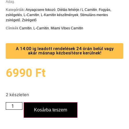
Adag.
Kategóriák:
Anyagcsere fokozó
,
Diétás fehérje / L Carnitin
,
Fogyás,
zsírégetés
,
L-Carnitin
,
L-Karnitin készítmények
,
Stimuláns mentes
zsírégető
,
Zsírégető
Címkék
Carnitin
,
L-Carnitin
,
Miami Vibes Carnitin
A 14:00 ig leadott rendelések 24 órán belül vagy
akár másnap kézbesítésre kerülnek!
6990
Ft
2 készleten
Kosárba teszem