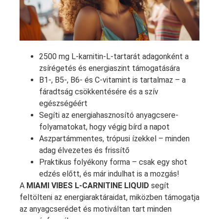
2500 mg L-karnitin-L-tartarát adagonként a
zsírégetés és energiaszint támogatására
B1-, B5-, B6- és C-vitamint is tartalmaz – a
fáradtság csökkentésére és a szív
egészségéért
Segíti az energiahasznosító anyagcsere-
folyamatokat, hogy végig bírd a napot
Aszpartámmentes, trópusi ízekkel – minden
adag élvezetes és frissítő
Praktikus folyékony forma – csak egy shot
edzés előtt, és már indulhat is a mozgás!
A
MIAMI VIBES L-CARNITINE LIQUID
segít
feltölteni az energiaraktáraidat, miközben támogatja
az anyagcserédet és motiváltan tart minden