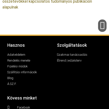
összetevőkkel kapcsolatos tudományos publikáción
alapulnak
Hasznos
Szolgáltatások
Adatvédelem
Szakmai tanácsadás
Rendelés menete
Étrend | edzésterv
Fizetési módok
Szállítási információk
Blog
Á.SZ.F.
Kövess minket
Facebook