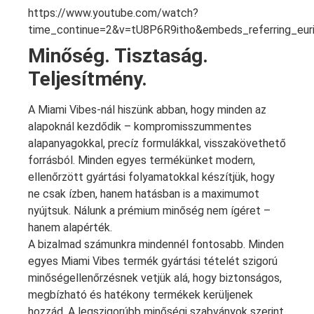
https://www.youtube.com/watch?
time_continue=2&v=tU8P6R9itho&embeds_referring_e
Minőség. Tisztaság.
Teljesítmény.
A Miami Vibes-nál hiszünk abban, hogy minden az
alapoknál kezdődik – kompromisszummentes
alapanyagokkal, precíz formulákkal, visszakövethető
forrásból. Minden egyes termékünket modern,
ellenőrzött gyártási folyamatokkal készítjük, hogy
ne csak ízben, hanem hatásban is a maximumot
nyújtsuk. Nálunk a prémium minőség nem ígéret –
hanem alapérték.
A bizalmad számunkra mindennél fontosabb. Minden
egyes Miami Vibes termék gyártási tételét szigorú
minőségellenőrzésnek vetjük alá, hogy biztonságos,
megbízható és hatékony termékek kerüljenek
hozzád. A legszigorúbb minőségi szabványok szerint