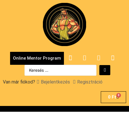
Online Mentor Program
Van már fiókod?
Bejelentkezés
Regisztráció
0
0
Ft