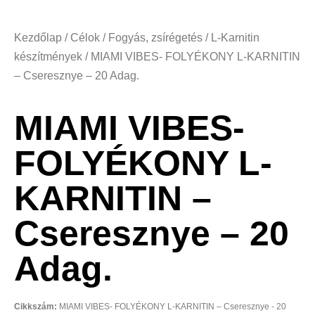
Kezdőlap
/
Célok
/
Fogyás, zsírégetés
/
L-Karnitin
készítmények
/ MIAMI VIBES- FOLYÉKONY L-KARNITIN
– Cseresznye – 20 Adag.
MIAMI VIBES-
FOLYÉKONY L-
KARNITIN –
Cseresznye – 20
Adag.
Cikkszám:
MIAMI VIBES- FOLYÉKONY L-KARNITIN – Cseresznye - 20