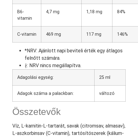
B6-
4,7 mg
1,18 mg
84%
vitamin
C-vitamin
469 mg
117 mg
146%
*NRV: Ajánlott napi beviteli érték egy átlagos
felnőtt számára.
∤: NRV nincs megállapítva.
Adagolási egység:
25 ml
Adagok száma a palackban:
változó
Összetevők
Víz, L-karnitin-L-tartarát, savak (citromsav, almasav),
L-aszkorbinsav (C-vitamin), tartósítószerek (kálium-