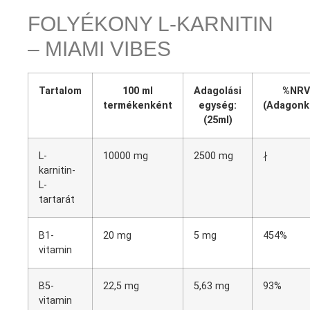
FOLYÉKONY L-KARNITIN
– MIAMI VIBES
Tartalom
100 ml
Adagolási
%NRV
termékenként
egység:
(Adagonk
(25ml)
L-
10000 mg
2500 mg
∤
karnitin-
L-
tartarát
B1-
20 mg
5 mg
454%
vitamin
B5-
22,5 mg
5,63 mg
93%
vitamin