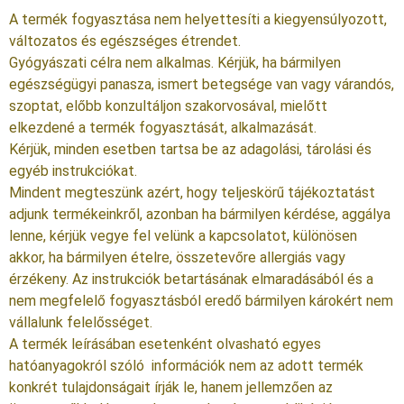
A termék fogyasztása nem helyettesíti a kiegyensúlyozott,
változatos és egészséges étrendet.
Gyógyászati célra nem alkalmas. Kérjük, ha bármilyen
egészségügyi panasza, ismert betegsége van vagy várandós,
szoptat, előbb konzultáljon szakorvosával, mielőtt
elkezdené a termék fogyasztását, alkalmazását.
Kérjük, minden esetben tartsa be az adagolási, tárolási és
egyéb instrukciókat.
Mindent megteszünk azért, hogy teljeskörű tájékoztatást
adjunk termékeinkről, azonban ha bármilyen kérdése, aggálya
lenne, kérjük vegye fel velünk a kapcsolatot, különösen
akkor, ha bármilyen ételre, összetevőre allergiás vagy
érzékeny. Az instrukciók betartásának elmaradásából és a
nem megfelelő fogyasztásból eredő bármilyen károkért nem
vállalunk felelősséget.
A termék leírásában esetenként olvasható egyes
hatóanyagokról szóló információk nem az adott termék
konkrét tulajdonságait írják le, hanem jellemzően az