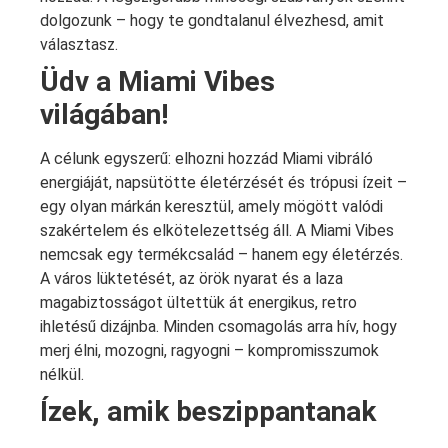
dolgozunk – hogy te gondtalanul élvezhesd, amit
választasz.
Üdv a Miami Vibes
világában!
A célunk egyszerű: elhozni hozzád Miami vibráló
energiáját, napsütötte életérzését és trópusi ízeit –
egy olyan márkán keresztül, amely mögött valódi
szakértelem és elkötelezettség áll. A Miami Vibes
nemcsak egy termékcsalád – hanem egy életérzés.
A város lüktetését, az örök nyarat és a laza
magabiztosságot ültettük át energikus, retro
ihletésű dizájnba. Minden csomagolás arra hív, hogy
merj élni, mozogni, ragyogni – kompromisszumok
nélkül.
Ízek, amik beszippantanak