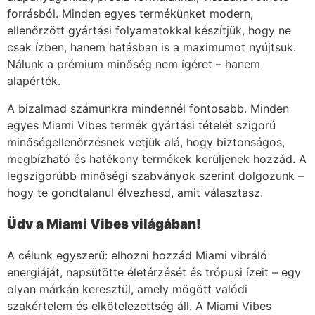
forrásból. Minden egyes termékünket modern,
ellenőrzött gyártási folyamatokkal készítjük, hogy ne
csak ízben, hanem hatásban is a maximumot nyújtsuk.
Nálunk a prémium minőség nem ígéret – hanem
alapérték.
A bizalmad számunkra mindennél fontosabb. Minden
egyes Miami Vibes termék gyártási tételét szigorú
minőségellenőrzésnek vetjük alá, hogy biztonságos,
megbízható és hatékony termékek kerüljenek hozzád. A
legszigorúbb minőségi szabványok szerint dolgozunk –
hogy te gondtalanul élvezhesd, amit választasz.
Üdv a Miami Vibes világában!
A célunk egyszerű: elhozni hozzád Miami vibráló
energiáját, napsütötte életérzését és trópusi ízeit – egy
olyan márkán keresztül, amely mögött valódi
szakértelem és elkötelezettség áll. A Miami Vibes