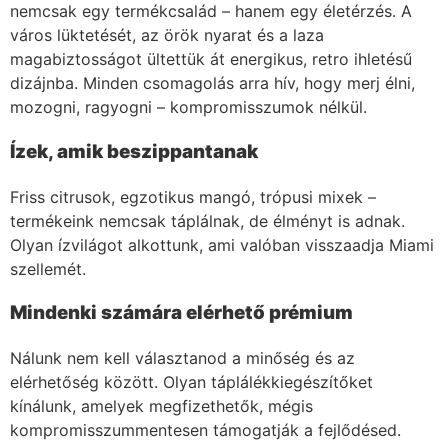
nemcsak egy termékcsalád – hanem egy életérzés. A
város lüktetését, az örök nyarat és a laza
magabiztosságot ültettük át energikus, retro ihletésű
dizájnba. Minden csomagolás arra hív, hogy merj élni,
mozogni, ragyogni – kompromisszumok nélkül.
Ízek, amik beszippantanak
Friss citrusok, egzotikus mangó, trópusi mixek –
termékeink nemcsak táplálnak, de élményt is adnak.
Olyan ízvilágot alkottunk, ami valóban visszaadja Miami
szellemét.
Mindenki számára elérhető prémium
Nálunk nem kell választanod a minőség és az
elérhetőség között. Olyan táplálékkiegészítőket
kínálunk, amelyek megfizethetők, mégis
kompromisszummentesen támogatják a fejlődésed.