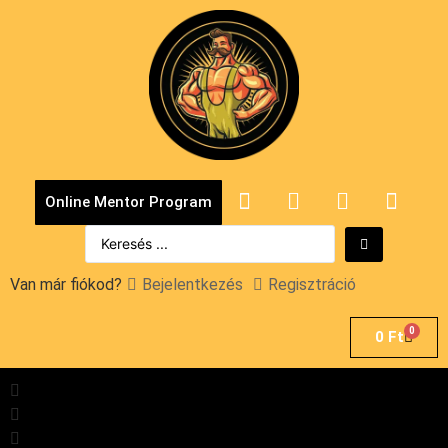
Online Mentor Program
Van már fiókod?
Bejelentkezés
Regisztráció
0
0
Ft