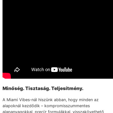
Minőség. Tisztaság. Teljesítmény.
A Miami Vibes-nál hiszünk abban, hogy minden az
alapoknál kezdődik – kompromisszummentes
alapanyagokkal, precíz formulákkal, visszakövethető