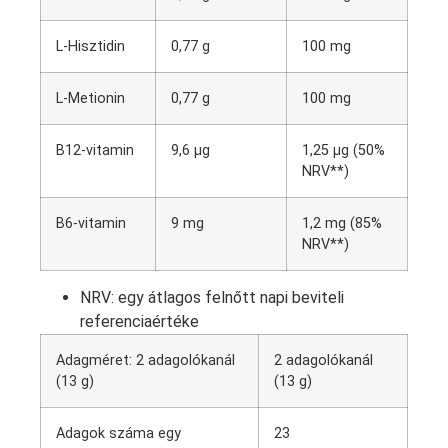
L-Hisztidin
0,77 g
100 mg
L-Metionin
0,77 g
100 mg
B12-vitamin
9,6 µg
1,25 µg (50%
NRV**)
B6-vitamin
9 mg
1,2 mg (85%
NRV**)
NRV: egy átlagos felnőtt napi beviteli
referenciaértéke
Adagméret: 2 adagolókanál
2 adagolókanál
(13 g)
(13 g)
Adagok száma egy
23