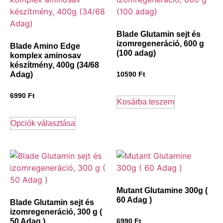
Blade Glutamin sejt és
izomregeneráció, 600 g
Blade Amino Edge
(100 adag)
komplex aminosav
készítmény, 400g (34/68
Adag)
10590
Ft
6990
Ft
Kosárba teszem
Opciók választása
Mutant Glutamine 300g (
60 Adag )
Blade Glutamin sejt és
izomregeneráció, 300 g (
50 Adag )
6990
Ft