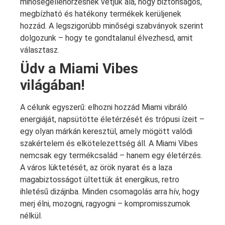
minőségellenőrzésnek vetjük alá, hogy biztonságos,
megbízható és hatékony termékek kerüljenek
hozzád. A legszigorúbb minőségi szabványok szerint
dolgozunk – hogy te gondtalanul élvezhesd, amit
választasz.
Üdv a Miami Vibes
világában!
A célunk egyszerű: elhozni hozzád Miami vibráló
energiáját, napsütötte életérzését és trópusi ízeit –
egy olyan márkán keresztül, amely mögött valódi
szakértelem és elkötelezettség áll. A Miami Vibes
nemcsak egy termékcsalád – hanem egy életérzés.
A város lüktetését, az örök nyarat és a laza
magabiztosságot ültettük át energikus, retro
ihletésű dizájnba. Minden csomagolás arra hív, hogy
merj élni, mozogni, ragyogni – kompromisszumok
nélkül.