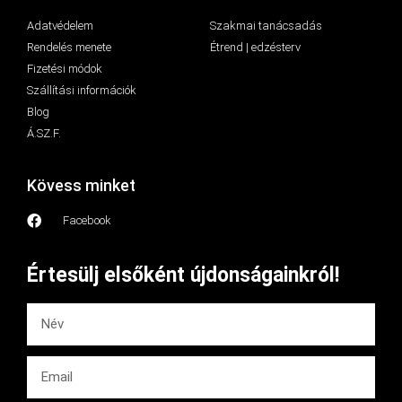
Adatvédelem
Szakmai tanácsadás
Rendelés menete
Étrend | edzésterv
Fizetési módok
Szállítási információk
Blog
Á.SZ.F.
Kövess minket
Facebook
Értesülj elsőként újdonságainkról!