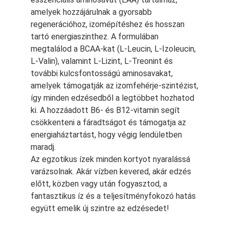
amelyek hozzájárulnak a gyorsabb
regenerációhoz, izomépítéshez és hosszan
tartó energiaszinthez. A formulában
megtalálod a BCAA-kat (L-Leucin, L-Izoleucin,
L-Valin), valamint L-Lizint, L-Treonint és
további kulcsfontosságú aminosavakat,
amelyek támogatják az izomfehérje-szintézist,
így minden edzésedből a legtöbbet hozhatod
ki. A hozzáadott B6- és B12-vitamin segít
csökkenteni a fáradtságot és támogatja az
energiaháztartást, hogy végig lendületben
maradj.
Az egzotikus ízek minden kortyot nyaralássá
varázsolnak. Akár vízben kevered, akár edzés
előtt, közben vagy után fogyasztod, a
fantasztikus íz és a teljesítményfokozó hatás
együtt emelik új szintre az edzésedet!