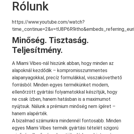
Rólunk
https://www.youtube.com/watch?
time_continue=2&v=tU8P6R9itho&embeds_referring_e
Minőség. Tisztaság.
Teljesítmény.
A Miami Vibes-nál hiszünk abban, hogy minden az
alapoknál kezdődik – kompromisszummentes
alapanyagokkal, precíz formulákkal, visszakövethető
forrásból. Minden egyes termékünket modern,
ellenőrzött gyártási folyamatokkal készítjük, hogy
ne csak ízben, hanem hatásban is a maximumot
nyújtsuk. Nálunk a prémium minőség nem ígéret –
hanem alapérték.
A bizalmad számunkra mindennél fontosabb. Minden
egyes Miami Vibes termék gyártási tételét szigorú