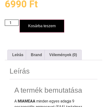
6990
Ft
Kosárba teszem
Leírás
Brand
Vélemények (0)
Leírás
A termék bemutatása
A
MIAMEAA
minden egyes adagja 9
esszenciális aminosavat (EAA) tartalmaz,