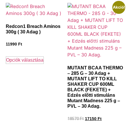
Akció!
Redcon1 Breach Aminos
300g ( 30 Adag )
11990
Ft
Opciók választása
MUTANT BCAA THERMO
– 285 G – 30 Adag +
MUTANT LIFT TO KILL
SHAKER CUP 600ML
BLACK (FEKETE) +
Edzés előtti stimuláns
Mutant Madness 225 g –
PVL – 30 Adag.
18570
Ft
17150
Ft