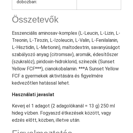
dobozban:
Összetevők
Esszenciális aminosav-komplex (L-Leucin, L-Lizin, L-
Treonin, L-Tirozin, L-Izoleucin, L-Valin, L-Fenilalanin,
L-Hisztidin, L-Metionin), maltodextrin, savanyúságot
szabályozó anyag (citromsav), aromák, édesítőszer
(szukralóz), piridoxin-hidroklorid, színezék (Sunset
Yellow FCF***), cianokobalamin. ***A Sunset Yellow
FCF a gyermekek aktivitására és figyelmére
kedvezőtlen hatással lehet.
Használati javaslat
Keverj el 1 adagot (2 adagolókanál = 13 g) 250 ml
hideg vízben. Fogyaszd étkezések között, vagy
edzés előtt, közben, illetve után.