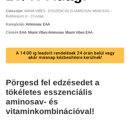
Cikkszám:
MIAMI VIBES - ESSZENCIÁLIS AMINOSAV MIAM EAA –
Bubblegum íz - 23 Adag.
Kategóriák:
Aminosav
,
EAA
Címkék
EAA
,
Miami Vibes Aminosav
,
Miami Vibes EAA
A 14:00 ig leadott rendelések 24 órán belül vagy
akár másnap kézbesítésre kerülnek!
Pörgesd fel edzésedet a
tökéletes esszenciális
aminosav- és
vitaminkombinációval!