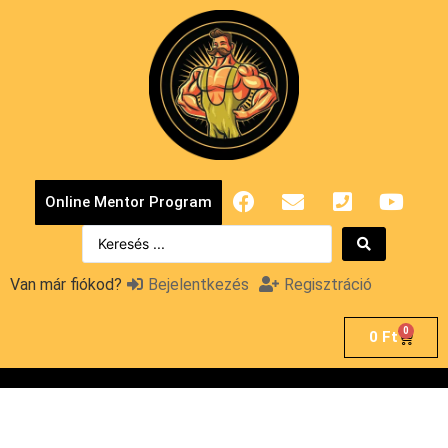
Online Mentor Program
Van már fiókod?
Bejelentkezés
Regisztráció
0
0
Ft