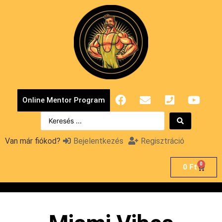
Online Mentor Program
Van már fiókod?
Bejelentkezés
Regisztráció
0
0
Ft