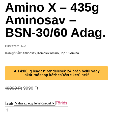
Amino X – 435g
Aminosav –
BSN-30/60 Adag.
Cikkszám:
N/A
Kategóriák:
Aminosav
,
Komplex Amino
,
Top 10 Amino
A 14:00 ig leadott rendelések 24 órán belül vagy
akár másnap kézbesítésre kerülnek!
10990
Ft
9990
Ft
Törlés
Ízek