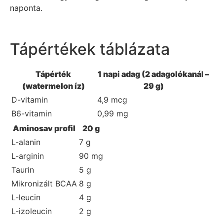
naponta.
Tápértékek táblázata
Tápérték
1 napi adag (2 adagolókanál –
(watermelon íz)
29 g)
D-vitamin
4,9 mcg
B6-vitamin
0,99 mg
Aminosav profil
20 g
L-alanin
7 g
L-arginin
90 mg
Taurin
5 g
Mikronizált BCAA
8 g
L-leucin
4 g
L-izoleucin
2 g