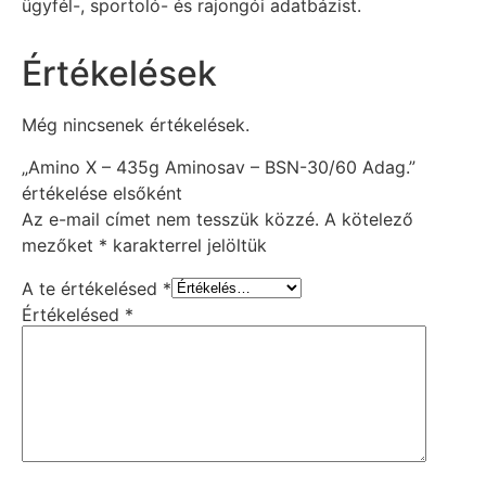
ügyfél-, sportoló- és rajongói adatbázist.
Értékelések
Még nincsenek értékelések.
„Amino X – 435g Aminosav – BSN-30/60 Adag.”
értékelése elsőként
Az e-mail címet nem tesszük közzé.
A kötelező
mezőket
*
karakterrel jelöltük
A te értékelésed
*
Értékelésed
*