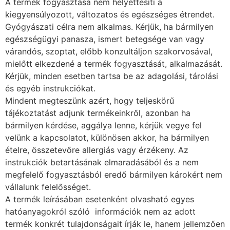
A termék fogyasztása nem helyettesíti a
kiegyensúlyozott, változatos és egészséges étrendet.
Gyógyászati célra nem alkalmas. Kérjük, ha bármilyen
egészségügyi panasza, ismert betegsége van vagy
várandós, szoptat, előbb konzultáljon szakorvosával,
mielőtt elkezdené a termék fogyasztását, alkalmazását.
Kérjük, minden esetben tartsa be az adagolási, tárolási
és egyéb instrukciókat.
Mindent megteszünk azért, hogy teljeskörű
tájékoztatást adjunk termékeinkről, azonban ha
bármilyen kérdése, aggálya lenne, kérjük vegye fel
velünk a kapcsolatot, különösen akkor, ha bármilyen
ételre, összetevőre allergiás vagy érzékeny. Az
instrukciók betartásának elmaradásából és a nem
megfelelő fogyasztásból eredő bármilyen károkért nem
vállalunk felelősséget.
A termék leírásában esetenként olvasható egyes
hatóanyagokról szóló információk nem az adott
termék konkrét tulajdonságait írják le, hanem jellemzően