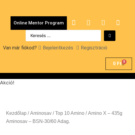
Online Mentor Program
Van már fiókod?
Bejelentkezés
Regisztráció
0
0
Ft
Akció!
Kezdőlap
/
Aminosav
/
Top 10 Amino
/ Amino X – 435g
Aminosav – BSN-30/60 Adag.