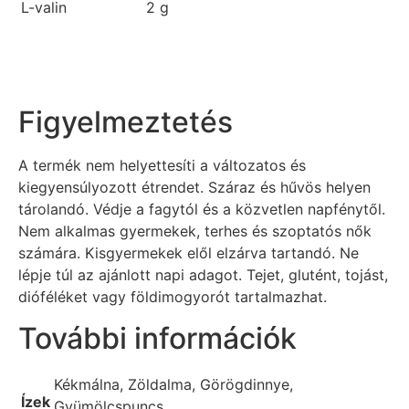
L-valin
2 g
Figyelmeztetés
A termék nem helyettesíti a változatos és
kiegyensúlyozott étrendet. Száraz és hűvös helyen
tárolandó. Védje a fagytól és a közvetlen napfénytől.
Nem alkalmas gyermekek, terhes és szoptatós nők
számára. Kisgyermekek elől elzárva tartandó. Ne
lépje túl az ajánlott napi adagot. Tejet, glutént, tojást,
dióféléket vagy földimogyorót tartalmazhat.
További információk
Kékmálna, Zöldalma, Görögdinnye,
Ízek
Gyümölcspuncs