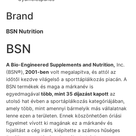
Brand
BSN Nutrition
BSN
A Bio-Engineered Supplements and Nutrition,
Inc.
(BSN®),
2001-ben
volt megalapitva, és attól az
időtől kezdve világelső a sporttáplálkozás piacán. A
BSN termékek és maga a márkanév is
egyedmagával
több, mint 35 díjazást kapott
az
utolsó hat évben a sportáplálkozás kategóriájában,
amely több, mint amennyi bármelyik más vállalatnak
lenne ezen a területen. Ennek köszönhetően óriási
figyelmet vívott ki magának ez a márkanév és
lojalitást a cég iránt, kiépítette a számos hűséges