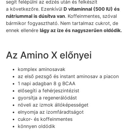
segít felépülni az edzés után és felkészít
a következőre. Ezenkívül
D vitaminnal (500 IU) és
nátriummal is dúsítva van
. Koffeinmentes, szóval
bármikor fogyasztható. Nem tartalmaz cukrot, de
ennek ellenére
lágy az íze és nagyszerűen oldódik.
Az Amino X előnyei
komplex aminosavak
az első pezsgő és instant aminosav a piacon
1 napi adagban 8 g BCAA
elősegíti a fehérjeszintézist
gyorsítja a regenerálódást
növeli az izmok állóképességet
elnyomja az izomfáradtságot
cukor- és koffeinmentes
könnyen oldódik