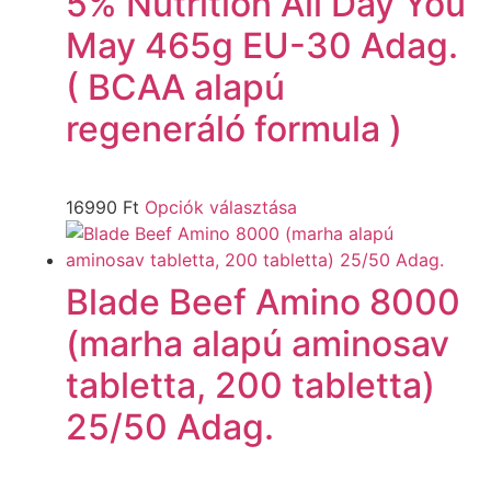
5% Nutrition All Day You
May 465g EU-30 Adag.
( BCAA alapú
regeneráló formula )
16990
Ft
Opciók választása
Blade Beef Amino 8000
(marha alapú aminosav
tabletta, 200 tabletta)
25/50 Adag.