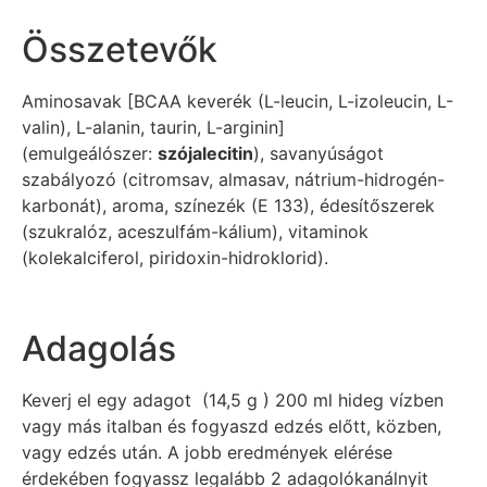
Összetevők
Aminosavak [BCAA keverék (L-leucin, L-izoleucin, L-
valin), L-alanin, taurin, L-arginin]
(emulgeálószer:
szójalecitin
), savanyúságot
szabályozó (citromsav, almasav, nátrium-hidrogén-
karbonát), aroma, színezék (E 133), édesítőszerek
(szukralóz, aceszulfám-kálium), vitaminok
(kolekalciferol, piridoxin-hidroklorid).
Adagolás
Keverj el egy adagot (14,5 g ) 200 ml hideg vízben
vagy más italban és fogyaszd edzés előtt, közben,
vagy edzés után. A jobb eredmények elérése
érdekében fogyassz legalább 2 adagolókanálnyit