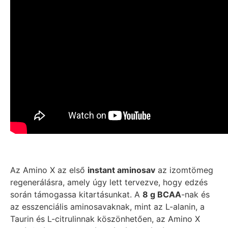
Az Amino X az első
instant aminosav
az izomtömeg
regenerálásra, amely úgy lett tervezve, hogy edzés
során támogassa kitartásunkat. A
8 g BCAA
-nak és
az esszenciális aminosavaknak, mint az L-alanin, a
Taurin és L-citrulinnak köszönhetően, az Amino X