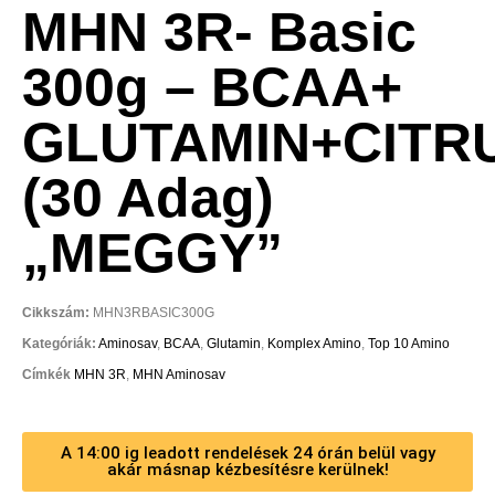
MHN 3R- Basic
300g – BCAA+
GLUTAMIN+CITR
(30 Adag)
„MEGGY”
Cikkszám:
MHN3RBASIC300G
Kategóriák:
Aminosav
,
BCAA
,
Glutamin
,
Komplex Amino
,
Top 10 Amino
Címkék
MHN 3R
,
MHN Aminosav
A 14:00 ig leadott rendelések 24 órán belül vagy
akár másnap kézbesítésre kerülnek!