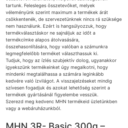
tartunk. Felesleges összetevőket, melyek
véleményünk szerint maximum a termékek árát
csökkentenék, de szervezetünknek nincs rá szüksége
nem használunk. Ezért is hangsúlyozzuk, hogy
termékválasztáskor ne sajnáljuk az időt a
termékcímke alapos átolvasására,
összehasonlítására, hogy valóban a számunkra
legmegfelelőbb terméket választhassuk ki.
Tudjuk, hogy az ízlés szubjektív dolog, ugyanakkor
igyekszünk termékeinket úgy megalkotni, hogy
mindenki megtalálhassa a számára leginkább
kedvére való ízvilágot. A visszajelzéseket mindig
szívesen fogadjuk és azokat lehetőség szerint a
termékek gyártásánál figyelembe vesszük.
Szerezd meg kedvenc MHN termékeid üzletünkben
vagy a webáruházunkból.
MHN 3R- Basic 300g –