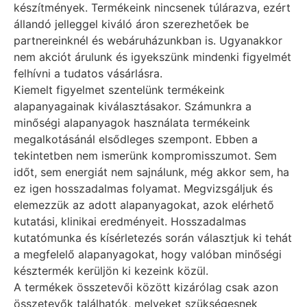
készítmények. Termékeink nincsenek túlárazva, ezért
állandó jelleggel kiváló áron szerezhetőek be
partnereinknél és webáruházunkban is. Ugyanakkor
nem akciót árulunk és igyekszünk mindenki figyelmét
felhívni a tudatos vásárlásra.
Kiemelt figyelmet szentelünk termékeink
alapanyagainak kiválasztásakor. Számunkra a
minőségi alapanyagok használata termékeink
megalkotásánál elsődleges szempont. Ebben a
tekintetben nem ismerünk kompromisszumot. Sem
időt, sem energiát nem sajnálunk, még akkor sem, ha
ez igen hosszadalmas folyamat. Megvizsgáljuk és
elemezzük az adott alapanyagokat, azok elérhető
kutatási, klinikai eredményeit. Hosszadalmas
kutatómunka és kísérletezés során választjuk ki tehát
a megfelelő alapanyagokat, hogy valóban minőségi
késztermék kerüljön ki kezeink közül.
A termékek összetevői között kizárólag csak azon
összetevők találhatók, melyeket szükségesnek