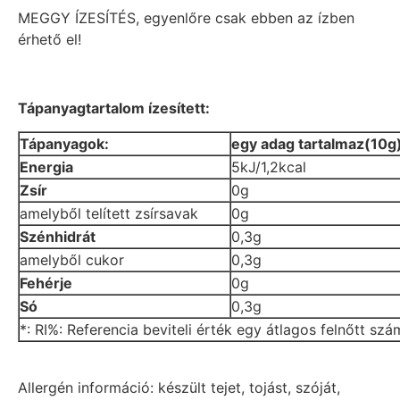
MEGGY ÍZESÍTÉS, egyenlőre csak ebben az ízben
érhető el!
Tápanyagtartalom ízesített:
Tápanyagok:
egy adag tartalmaz(10g
Energia
5kJ/1,2kcal
Zsír
0g
amelyből telített zsírsavak
0g
Szénhidrát
0,3g
amelyből cukor
0,3g
Fehérje
0g
Só
0,3g
*: RI%: Referencia beviteli érték egy átlagos felnőtt sz
Allergén információ: készült tejet, tojást, szóját,