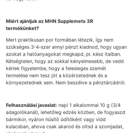
Miért ajánljuk az MHN Supplemets 3R
termékünket?
Mert praktikusan por formában létezik, így nem
szükséges 3-4-szer annyi pénzt kiadnod, hogy ugyan
azokat a hatóanyagokat megkapd, pl. kész italban.
Kétségtelen, hogy az sokkal kényelmesebb, de vedd
kérlek figyelembe, hogy a felesleges szemét
termelése nem tesz jót a közérzetednek és a
környezetednek sem. Nem beszélve a pénztárcádról.
Felhasználási javaslat:
napi 1 alkalommal 10 g (3/4
adagolókanál), lehetőleg edzés közben, de fogyaszd
bármikor, nyáron hűsítő üdítőként vagy vidd
kulacsban, ahova csak akarod és oltsd a szomjadat,