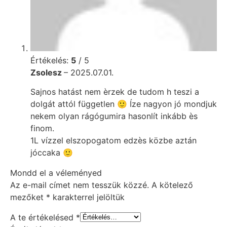
Értékelés:
5
/ 5
Zsolesz
–
2025.07.01.
Sajnos hatást nem èrzek de tudom h teszi a
dolgát attól független 🙂 Íze nagyon jó mondjuk
nekem olyan rágógumira hasonlít inkább ès
finom.
1L vízzel elszopogatom edzès közbe aztán
jóccaka 🙂
Mondd el a véleményed
Az e-mail címet nem tesszük közzé.
A kötelező
mezőket
*
karakterrel jelöltük
A te értékelésed
*