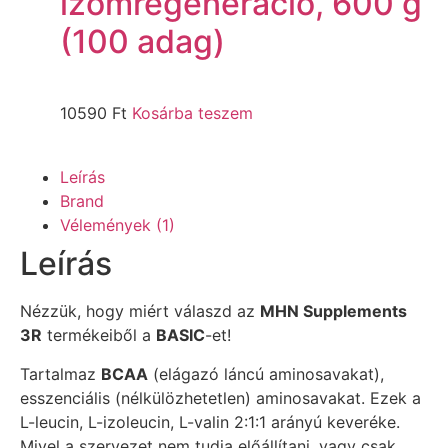
izomregeneráció, 600 g
(100 adag)
10590
Ft
Kosárba teszem
Leírás
Brand
Vélemények (1)
Leírás
Nézzük, hogy miért válaszd az
MHN Supplements
3R
termékeiből a
BASIC
-et!
Tartalmaz
BCAA
(elágazó láncú aminosavakat),
esszenciális (nélkülözhetetlen) aminosavakat. Ezek a
L-leucin, L-izoleucin, L-valin 2:1:1 arányú keveréke.
Mivel a szervezet nem tudja előállítani, vagy csak