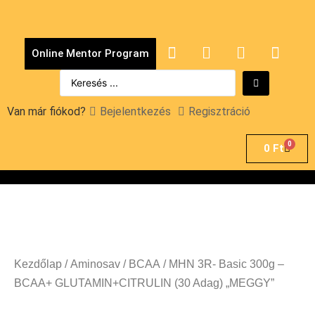
Online Mentor Program
Van már fiókod?
Bejelentkezés
Regisztráció
0
0
Ft
Kezdőlap
/
Aminosav
/
BCAA
/ MHN 3R- Basic 300g –
BCAA+ GLUTAMIN+CITRULIN (30 Adag) „MEGGY”