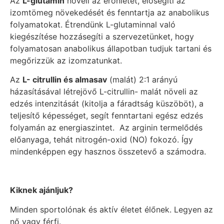
Az
L-glutamin
növeli az erőnlétet, elősegíti az
izomtömeg növekedését és fenntartja az anabolikus
folyamatokat. Étrendünk L-glutaminnal való
kiegészítése hozzásegíti a szervezetünket, hogy
folyamatosan anabolikus állapotban tudjuk tartani és
megőrizzük az izomzatunkat.
Az
L- citrullin és almasav
(malát) 2:1 arányú
házasításával létrejövő L-citrullin- malát növeli az
edzés intenzitását (kitolja a fáradtság küszöböt), a
teljesítő képességet, segít fenntartani egész edzés
folyamán az energiaszintet. Az arginin termelődés
előanyaga, tehát nitrogén-oxid (NO) fokozó. Így
mindenképpen egy hasznos összetevő a számodra.
Kiknek ajánljuk?
Minden sportolónak és aktív életet élőnek. Legyen az
nő vagy férfi.