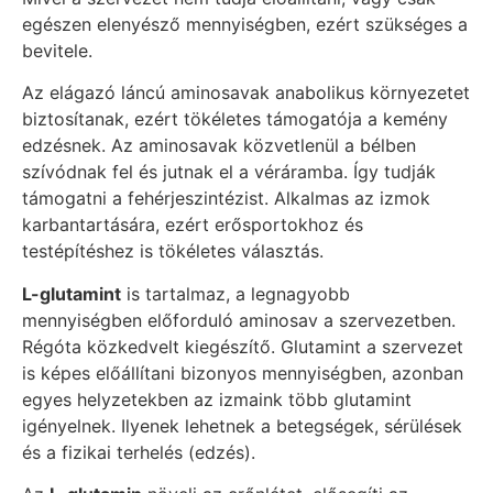
egészen elenyésző mennyiségben, ezért szükséges a
bevitele.
Az elágazó láncú aminosavak anabolikus környezetet
biztosítanak, ezért tökéletes támogatója a kemény
edzésnek. Az aminosavak közvetlenül a bélben
szívódnak fel és jutnak el a véráramba. Így tudják
támogatni a fehérjeszintézist. Alkalmas az izmok
karbantartására, ezért erősportokhoz és
testépítéshez is tökéletes választás.
L-glutamint
is tartalmaz, a legnagyobb
mennyiségben előforduló aminosav a szervezetben.
Régóta közkedvelt kiegészítő. Glutamint a szervezet
is képes előállítani bizonyos mennyiségben, azonban
egyes helyzetekben az izmaink több glutamint
igényelnek. Ilyenek lehetnek a betegségek, sérülések
és a fizikai terhelés (edzés).