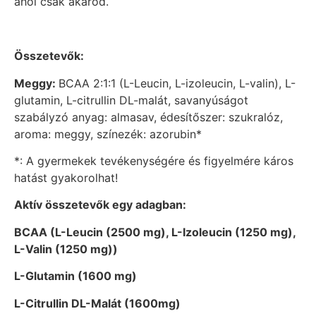
ahol csak akarod.
Összetevők:
Meggy:
BCAA 2:1:1 (L-Leucin, L-izoleucin, L-valin), L-
glutamin, L-citrullin DL-malát, savanyúságot
szabályzó anyag: almasav, édesítőszer: szukralóz,
aroma: meggy, színezék: azorubin*
*: A gyermekek tevékenységére és figyelmére káros
hatást gyakorolhat!
Aktív összetevők egy adagban:
BCAA (L-Leucin (2500 mg), L-Izoleucin (1250 mg),
L-Valin (1250 mg))
L-Glutamin (1600 mg)
L-Citrullin DL-Malát (1600mg)