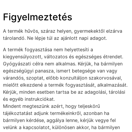
Figyelmeztetés
A termék hűvös, száraz helyen, gyermekektől elzárva
tárolandó. Ne lépje túl az ajánlott napi adagot.
A termék fogyasztása nem helyettesíti a
kiegyensúlyozott, változatos és egészséges étrendet.
Gyógyászati célra nem alkalmas. Kérjük, ha bármilyen
egészségügyi panasza, ismert betegsége van vagy
várandós, szoptat, előbb konzultáljon szakorvosával,
mielőtt elkezdené a termék fogyasztását, alkalmazását.
Kérjük, minden esetben tartsa be az adagolási, tárolási
és egyéb instrukciókat.
Mindent megteszünk azért, hogy teljeskörű
tájékoztatást adjunk termékeinkről, azonban ha
bármilyen kérdése, aggálya lenne, kérjük vegye fel
velünk a kapcsolatot, különösen akkor, ha bármilyen