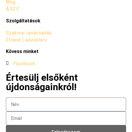
Blog
Á.SZ.F.
Szolgáltatások
Szakmai tanácsadás
Étrend | edzésterv
Kövess minket
Facebook
Értesülj elsőként
újdonságainkról!