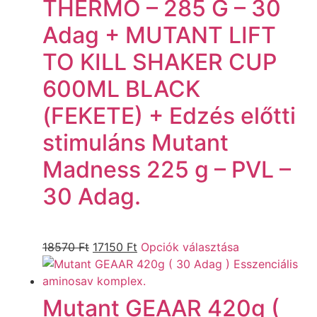
THERMO – 285 G – 30
Adag + MUTANT LIFT
TO KILL SHAKER CUP
600ML BLACK
(FEKETE) + Edzés előtti
stimuláns Mutant
Madness 225 g – PVL –
30 Adag.
18570
Ft
17150
Ft
Opciók választása
Mutant GEAAR 420g (