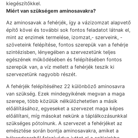
kiegészítőkkel.
Miért van szükségem aminosavakra?
Az aminosavak a fehérjék, így a vázizomzat alapvető
építő kövei és további sok fontos feladatot látnak el,
mint az enzimek termelése, izomzat,- szerveink, -
szöveteink felépítése, fontos szerepük van a fehérje
szintézisben, lényegében a szervezetünk teljes
egészének működésében és felépítésében fontos
szerepük van, a víz mellett a fehérjék teszik ki
szervezetünk nagyobb részét.
A fehérjék felépítéséhez 22 különböző aminosavra
van szükség. Ezek mindegyikének megvan a maga
szerepe, több közülük nélkülözhetetlen a másik
előállításához, egyeseket a szervezet maga képes
előállítani, míg másokat nekünk a táplálkozásunkkal
szükséges pótolnunk. A szervezet a fehérjéket az
emésztése során bontja aminosavakra, amiket a
bélrendszerből felszívódva juttat el a sejtjeinkbe.