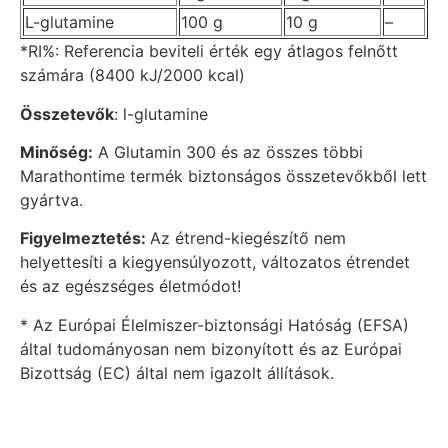
L-glutamine
100 g
10 g
–
*RI%: Referencia beviteli érték egy átlagos felnőtt
számára (8400 kJ/2000 kcal)
Összetevők
: l-glutamine
Minőség:
A Glutamin 300 és az összes többi
Marathontime termék biztonságos összetevőkből lett
gyártva.
Figyelmeztetés:
Az étrend-kiegészítő nem
helyettesíti a kiegyensúlyozott, változatos étrendet
és az egészséges életmódot!
* Az Európai Élelmiszer-biztonsági Hatóság (EFSA)
által tudományosan nem bizonyított és az Európai
Bizottság (EC) által nem igazolt állítások.