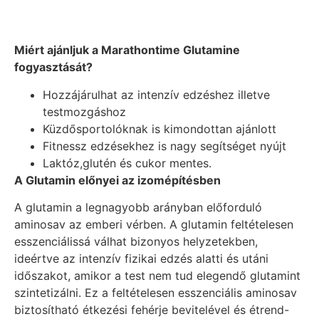
Miért ajánljuk a Marathontime Glutamine
fogyasztását?
Hozzájárulhat az intenzív edzéshez illetve
testmozgáshoz
Küzdősportolóknak is kimondottan ajánlott
Fitnessz edzésekhez is nagy segítséget nyújt
Laktóz,glutén és cukor mentes.
A Glutamin előnyei az izomépítésben
A glutamin a legnagyobb arányban előforduló
aminosav az emberi vérben. A glutamin feltételesen
esszenciálissá válhat bizonyos helyzetekben,
ideértve az intenzív fizikai edzés alatti és utáni
időszakot, amikor a test nem tud elegendő glutamint
szintetizálni. Ez a feltételesen esszenciális aminosav
biztosítható étkezési fehérje bevitelével és étrend-