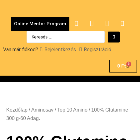
Online Mentor Program
Van már fiókod?
Bejelentkezés
Regisztráció
0
0
Ft
Kezdőlap
/
Aminosav
/
Top 10 Amino
/ 100% Glutamine
300 g-60 Adag.