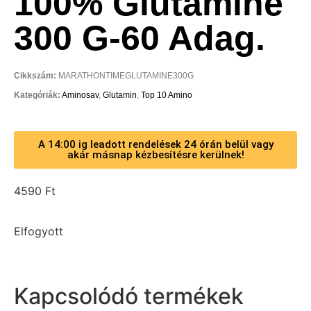
100% Glutamine
300 G-60 Adag.
Cikkszám:
MARATHONTIMEGLUTAMINE300G
Kategóriák:
Aminosav
,
Glutamin
,
Top 10 Amino
A 14:00 ig leadott rendelések 24 órán belül vagy
akár másnap kézbesítésre kerülnek!
4590
Ft
Elfogyott
Kapcsolódó termékek