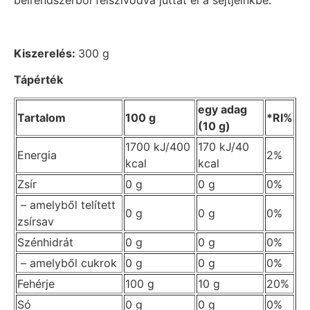
Kiszerelés:
300 g
Tápérték
egy adag
Tartalom
100 g
*RI%
(10 g)
1700 kJ/400
170 kJ/40
Energia
2%
kcal
kcal
Zsír
0 g
0 g
0%
– amelyből telített
0 g
0 g
0%
zsírsav
Szénhidrát
0 g
0 g
0%
– amelyből cukrok
0 g
0 g
0%
Fehérje
100 g
10 g
20%
Só
0 g
0 g
0%