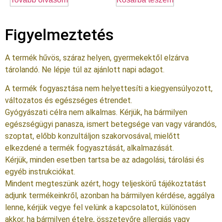
Figyelmeztetés
A termék hűvös, száraz helyen, gyermekektől elzárva
tárolandó. Ne lépje túl az ajánlott napi adagot.
A termék fogyasztása nem helyettesíti a kiegyensúlyozott,
változatos és egészséges étrendet.
Gyógyászati célra nem alkalmas. Kérjük, ha bármilyen
egészségügyi panasza, ismert betegsége van vagy várandós,
szoptat, előbb konzultáljon szakorvosával, mielőtt
elkezdené a termék fogyasztását, alkalmazását.
Kérjük, minden esetben tartsa be az adagolási, tárolási és
egyéb instrukciókat.
Mindent megteszünk azért, hogy teljeskörű tájékoztatást
adjunk termékeinkről, azonban ha bármilyen kérdése, aggálya
lenne, kérjük vegye fel velünk a kapcsolatot, különösen
akkor, ha bármilyen ételre, összetevőre allergiás vagy