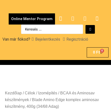
Online Mentor Program
Van már fiókod?
Bejelentkezés
Regisztráció
0
0
Ft
Kezdőlap
/
Célok
/
Izomépítés
/
BCAA és Aminosav
készítmények
/ Blade Amino Edge komplex aminosav
készítmény, 400g (34/68 Adag)