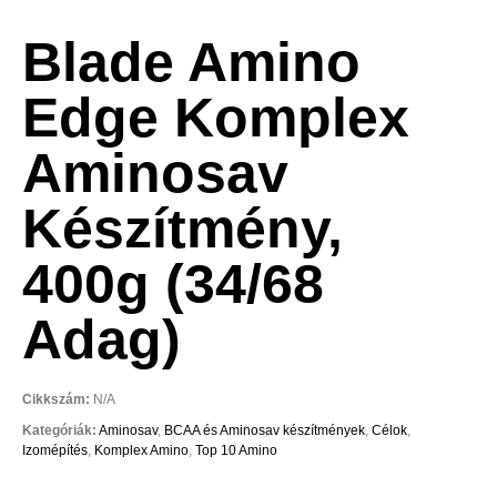
Blade Amino
Edge Komplex
Aminosav
Készítmény,
400g (34/68
Adag)
Cikkszám:
N/A
Kategóriák:
Aminosav
,
BCAA és Aminosav készítmények
,
Célok
,
Izomépítés
,
Komplex Amino
,
Top 10 Amino