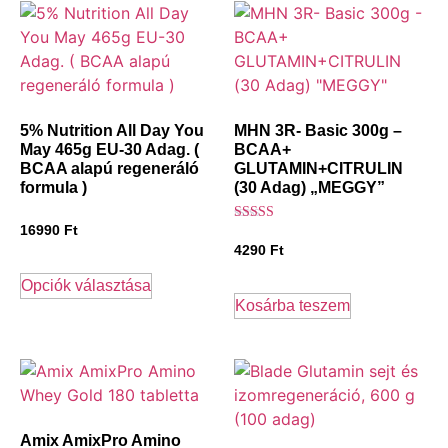
5% Nutrition All Day You
MHN 3R- Basic 300g –
May 465g EU-30 Adag. (
BCAA+
BCAA alapú regeneráló
GLUTAMIN+CITRULIN
formula )
(30 Adag) „MEGGY”
16990
Ft
Értékelés:
5.00
4290
Ft
/ 5
Opciók választása
Kosárba teszem
Amix AmixPro Amino