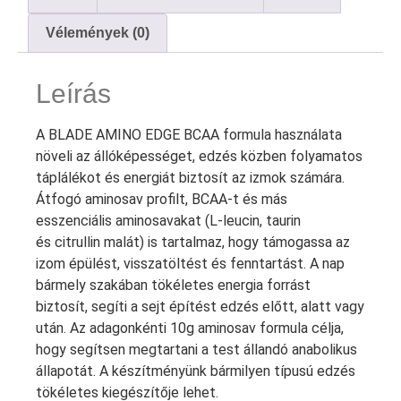
Vélemények (0)
Leírás
A BLADE AMINO EDGE BCAA formula használata
növeli az állóképességet, edzés közben folyamatos
táplálékot és energiát biztosít az izmok számára.
Átfogó aminosav profilt, BCAA-t és más
esszenciális aminosavakat (L-leucin, taurin
és citrullin malát) is tartalmaz, hogy támogassa az
izom épülést, visszatöltést és fenntartást. A nap
bármely szakában tökéletes energia forrást
biztosít, segíti a sejt építést edzés előtt, alatt vagy
után. Az adagonkénti 10g aminosav formula célja,
hogy segítsen megtartani a test állandó anabolikus
állapotát. A készítményünk bármilyen típusú edzés
tökéletes kiegészítője lehet.