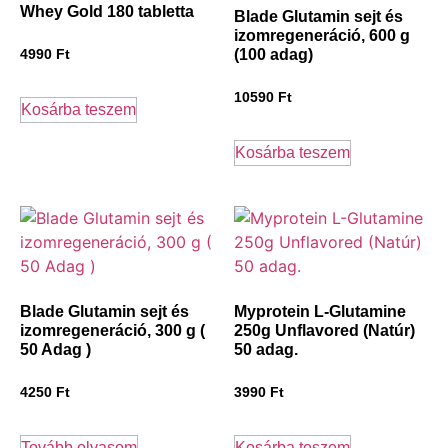
Whey Gold 180 tabletta
Blade Glutamin sejt és
izomregeneráció, 600 g
(100 adag)
4990
Ft
10590
Ft
Kosárba teszem
Kosárba teszem
Blade Glutamin sejt és
Myprotein L-Glutamine
izomregeneráció, 300 g (
250g Unflavored (Natúr)
50 Adag )
50 adag.
4250
Ft
3990
Ft
Tovább olvasom
Kosárba teszem