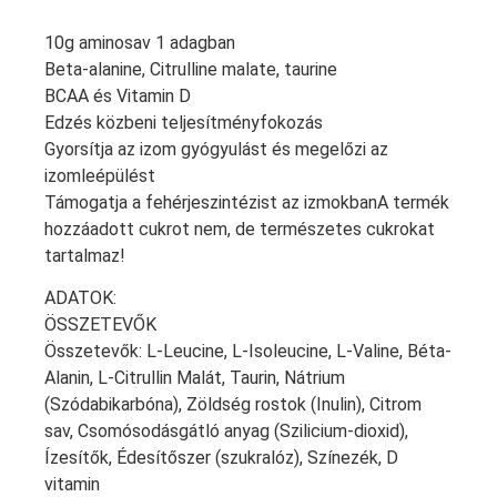
10g aminosav 1 adagban
Beta-alanine, Citrulline malate, taurine
BCAA és Vitamin D
Edzés közbeni teljesítményfokozás
Gyorsítja az izom gyógyulást és megelőzi az
izomleépülést
Támogatja a fehérjeszintézist az izmokbanA termék
hozzáadott cukrot nem, de természetes cukrokat
tartalmaz!
ADATOK:
ÖSSZETEVŐK
Összetevők: L-Leucine, L-Isoleucine, L-Valine, Béta-
Alanin, L-Citrullin Malát, Taurin, Nátrium
(Szódabikarbóna), Zöldség rostok (Inulin), Citrom
sav, Csomósodásgátló anyag (Szilicium-dioxid),
Ízesítők, Édesítőszer (szukralóz), Színezék, D
vitamin