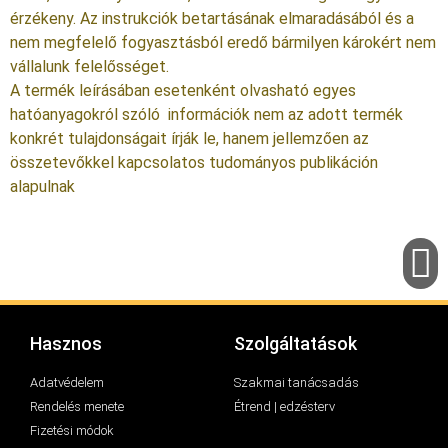
érzékeny. Az instrukciók betartásának elmaradásából és a
nem megfelelő fogyasztásból eredő bármilyen károkért nem
vállalunk felelősséget.
A termék leírásában esetenként olvasható egyes
hatóanyagokról szóló információk nem az adott termék
konkrét tulajdonságait írják le, hanem jellemzően az
összetevőkkel kapcsolatos tudományos publikáción
alapulnak
Hasznos
Szolgáltatások
Adatvédelem
Szakmai tanácsadás
Rendelés menete
Étrend | edzésterv
Fizetési módok