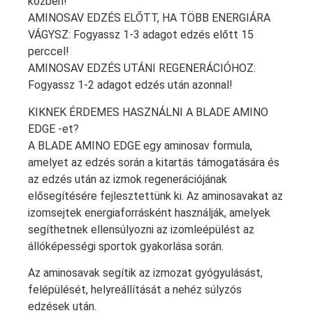
közben!
AMINOSAV EDZÉS ELŐTT, HA TÖBB ENERGIÁRA
VÁGYSZ: Fogyassz 1-3 adagot edzés előtt 15
perccel!
AMINOSAV EDZÉS UTÁNI REGENERÁCIÓHOZ:
Fogyassz 1-2 adagot edzés után azonnal!
KIKNEK ÉRDEMES HASZNÁLNI A BLADE AMINO
EDGE -et?
A BLADE AMINO EDGE egy aminosav formula,
amelyet az edzés során a kitartás támogatására és
az edzés után az izmok regenerációjának
elősegítésére fejlesztettünk ki. Az aminosavakat az
izomsejtek energiaforrásként használják, amelyek
segíthetnek ellensúlyozni az izomleépülést az
állóképességi sportok gyakorlása során.
Az aminosavak segítik az izmozat gyógyulásást,
felépülését, helyreállítását a nehéz súlyzós
edzések után.