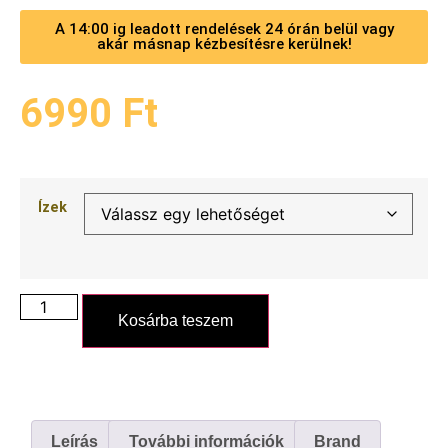
A 14:00 ig leadott rendelések 24 órán belül vagy
akár másnap kézbesítésre kerülnek!
6990
Ft
Ízek
Kosárba teszem
Leírás
További információk
Brand