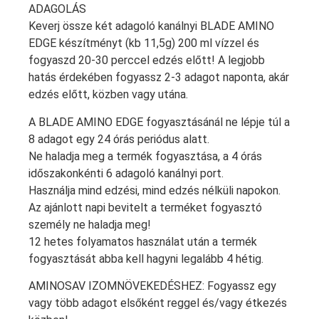
ADAGOLÁS
Keverj össze két adagoló kanálnyi BLADE AMINO
EDGE készítményt (kb 11,5g) 200 ml vízzel és
fogyaszd 20-30 perccel edzés előtt! A legjobb
hatás érdekében fogyassz 2-3 adagot naponta, akár
edzés előtt, közben vagy utána.
A BLADE AMINO EDGE fogyasztásánál ne lépje túl a
8 adagot egy 24 órás periódus alatt.
Ne haladja meg a termék fogyasztása, a 4 órás
időszakonkénti 6 adagoló kanálnyi port.
Használja mind edzési, mind edzés nélküli napokon.
Az ajánlott napi bevitelt a terméket fogyasztó
személy ne haladja meg!
12 hetes folyamatos használat után a termék
fogyasztását abba kell hagyni legalább 4 hétig.
AMINOSAV IZOMNÖVEKEDÉSHEZ: Fogyassz egy
vagy több adagot elsőként reggel és/vagy étkezés