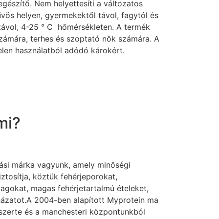
egészítő. Nem helyettesíti a változatos
űvös helyen, gyermekektől távol, fagytól és
távol, 4-25 ° C hőmérsékleten. A termék
ámára, terhes és szoptató nők számára. A
elen használatból adódó károkért.
mi?
ási márka vagyunk, amely minőségi
iztosítja, köztük fehérjeporokat,
agokat, magas fehérjetartalmú ételeket,
uházatot.A 2004-ben alapított Myprotein ma
szerte és a manchesteri központunkból