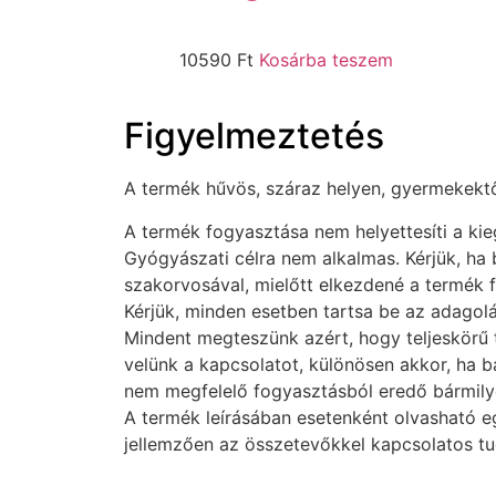
10590
Ft
Kosárba teszem
Figyelmeztetés
A termék hűvös, száraz helyen, gyermekektől 
A termék fogyasztása nem helyettesíti a ki
Gyógyászati célra nem alkalmas. Kérjük, ha
szakorvosával, mielőtt elkezdené a termék 
Kérjük, minden esetben tartsa be az adagolás
Mindent megteszünk azért, hogy teljeskörű t
velünk a kapcsolatot, különösen akkor, ha b
nem megfelelő fogyasztásból eredő bármilye
A termék leírásában esetenként olvasható e
jellemzően az összetevőkkel kapcsolatos t