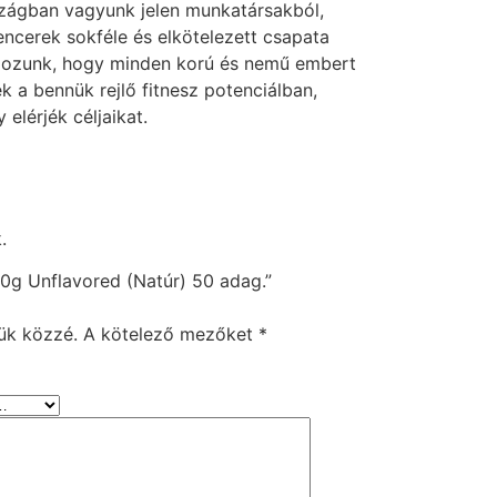
rszágban vagyunk jelen munkatársakból,
uencerek sokféle és elkötelezett csapata
lgozunk, hogy minden korú és nemű embert
k a bennük rejlő fitnesz potenciálban,
 elérjék céljaikat.
.
0g Unflavored (Natúr) 50 adag.”
ük közzé.
A kötelező mezőket
*