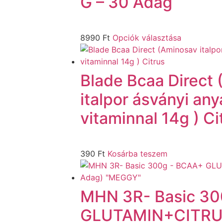
G – 30 Adag
8990
Ft
Opciók választása
Blade Bcaa Direct
italpor ásványi an
vitaminnal 14g ) Ci
390
Ft
Kosárba teszem
MHN 3R- Basic 3
GLUTAMIN+CITRU