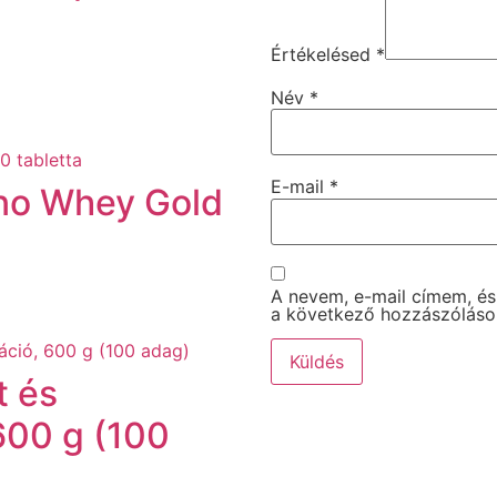
Értékelésed
*
Név
*
E-mail
*
no Whey Gold
A nevem, e-mail címem, é
a következő hozzászólás
t és
600 g (100