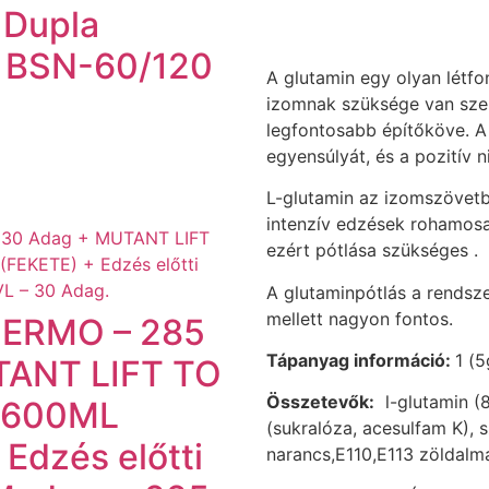
 Dupla
 BSN-60/120
A glutamin egy olyan létf
izomnak szüksége van szer
legfontosabb építőköve. A
egyensúlyát, és a pozitív n
L-glutamin az izomszövetb
intenzív edzések rohamosan
ezért pótlása szükséges .
A glutaminpótlás a rendsze
mellett nagyon fontos.
ERMO – 285
Tápanyag információ:
1 (
TANT LIFT TO
Összetevők:
l-glutamin (8
 600ML
(sukralóza, acesulfam K), 
Edzés előtti
narancs,E110,E113 zöldalma