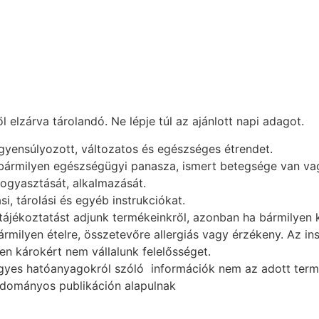
elzárva tárolandó. Ne lépje túl az ajánlott napi adagot.
egyensúlyozott, változatos és egészséges étrendet.
 bármilyen egészségügyi panasza, ismert betegsége van vag
fogyasztását, alkalmazását.
i, tárolási és egyéb instrukciókat.
ájékoztatást adjunk termékeinkről, azonban ha bármilyen k
ármilyen ételre, összetevőre allergiás vagy érzékeny. Az i
n károkért nem vállalunk felelősséget.
gyes hatóanyagokról szóló információk nem az adott termék
udományos publikáción alapulnak