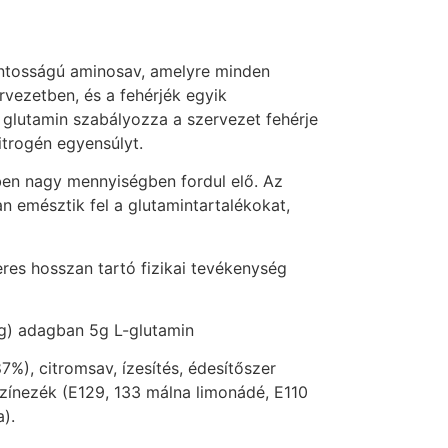
ontosságú aminosav, amelyre minden
vezetben, és a fehérjék egyik
 glutamin szabályozza a szervezet fehérje
itrogén egyensúlyt.
en nagy mennyiségben fordul elő. Az
 emésztik fel a glutamintartalékokat,
res hosszan tartó fizikai tevékenység
5g) adagban 5g L-glutamin
7%), citromsav, ízesítés, édesítőszer
színezék (E129, 133 málna limonádé, E110
).