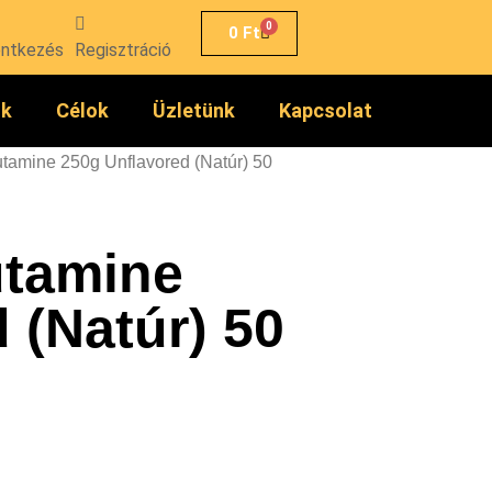
0
0
Ft
entkezés
Regisztráció
ók
Célok
Üzletünk
Kapcsolat
utamine 250g Unflavored (Natúr) 50
utamine
 (Natúr) 50