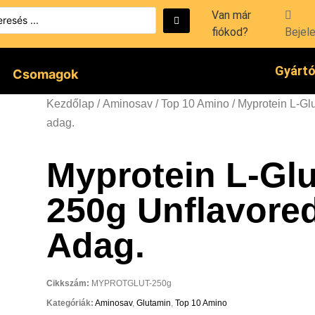
Van már
fiókod?
Bejel
Gyárt
Csomagok
Kezdőlap
/
Aminosav
/
Top 10 Amino
/ Myprotein L-Gl
adag.
Myprotein L-Gl
250g Unflavored
Adag.
Cikkszám:
MYPROTGLUT-250g
Kategóriák:
Aminosav
,
Glutamin
,
Top 10 Amino