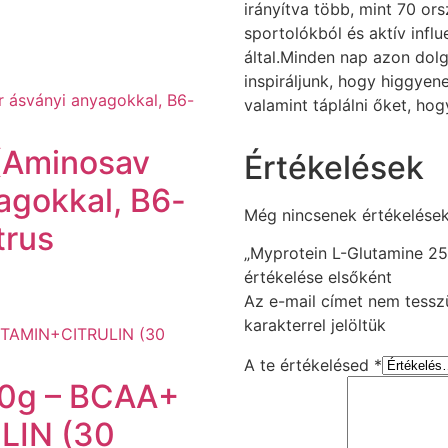
irányítva több, mint 70 o
sportolókból és aktív infl
által.Minden nap azon do
inspiráljunk, hogy higgyene
valamint táplálni őket, hogy
 (Aminosav
Értékelések
yagokkal, B6-
Még nincsenek értékelések
trus
„Myprotein L-Glutamine 25
értékelése elsőként
Az e-mail címet nem tessz
karakterrel jelöltük
A te értékelésed
*
00g – BCAA+
LIN (30