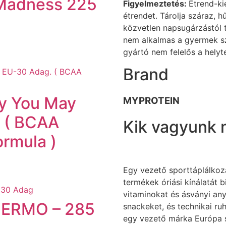
 Madness 225
Figyelmeztetés:
Étrend-ki
étrendet. Tárolja száraz, h
közvetlen napsugárzástól 
nem alkalmas a gyermek sz
gyártó nem felelős a helyt
Brand
ay You May
MYPROTEIN
 ( BCAA
Kik vagyunk 
ormula )
Egy vezető sporttáplálkoz
termékek óriási kínálatát b
vitaminokat és ásványi any
ERMO – 285
snackeket, és technikai r
egy vezető márka Európa 