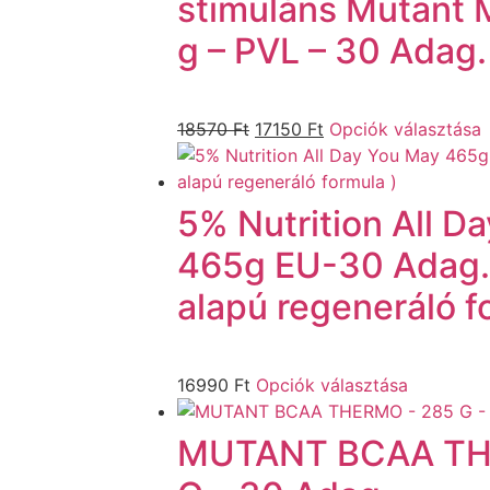
stimuláns Mutant
g – PVL – 30 Adag.
18570
Ft
17150
Ft
Opciók választása
5% Nutrition All D
465g EU-30 Adag.
alapú regeneráló f
16990
Ft
Opciók választása
MUTANT BCAA TH