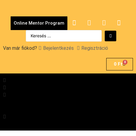
Online Mentor Program
Van már fiókod?
Bejelentkezés
Regisztráció
0
0
Ft