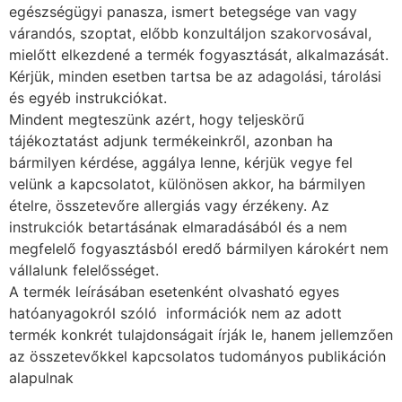
egészségügyi panasza, ismert betegsége van vagy
várandós, szoptat, előbb konzultáljon szakorvosával,
mielőtt elkezdené a termék fogyasztását, alkalmazását.
Kérjük, minden esetben tartsa be az adagolási, tárolási
és egyéb instrukciókat.
Mindent megteszünk azért, hogy teljeskörű
tájékoztatást adjunk termékeinkről, azonban ha
bármilyen kérdése, aggálya lenne, kérjük vegye fel
velünk a kapcsolatot, különösen akkor, ha bármilyen
ételre, összetevőre allergiás vagy érzékeny. Az
instrukciók betartásának elmaradásából és a nem
megfelelő fogyasztásból eredő bármilyen károkért nem
vállalunk felelősséget.
A termék leírásában esetenként olvasható egyes
hatóanyagokról szóló információk nem az adott
termék konkrét tulajdonságait írják le, hanem jellemzően
az összetevőkkel kapcsolatos tudományos publikáción
alapulnak