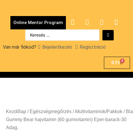
Online Mentor Program
Van már fiókod?
Bejelentkezés
Regisztráció
0
0
Ft
Kezdőlap
/
Egészségmegőrzés
/
Multivitaminok/Pakkok
/ Bl
Gummy Bear hajvitamin (60 gumivitamin) Eper-barack-30
Adag.