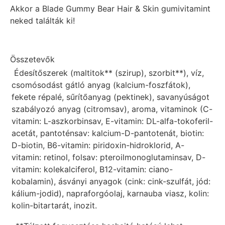
Akkor a Blade Gummy Bear Hair & Skin gumivitamint
neked találták ki!
Összetevők
Édesítőszerek (maltitok** (szirup), szorbit**), víz,
csomósodást gátló anyag (kalcium-foszfátok),
fekete répalé, sűrítőanyag (pektinek), savanyúságot
szabályozó anyag (citromsav), aroma, vitaminok (C-
vitamin: L-aszkorbinsav, E-vitamin: DL-alfa-tokoferil-
acetát, pantoténsav: kalcium-D-pantotenát, biotin:
D-biotin, B6-vitamin: piridoxin-hidroklorid, A-
vitamin: retinol, folsav: pteroilmonoglutaminsav, D-
vitamin: kolekalciferol, B12-vitamin: ciano-
kobalamin), ásványi anyagok (cink: cink-szulfát, jód:
kálium-jodid), napraforgóolaj, karnauba viasz, kolin:
kolin-bitartarát, inozit.