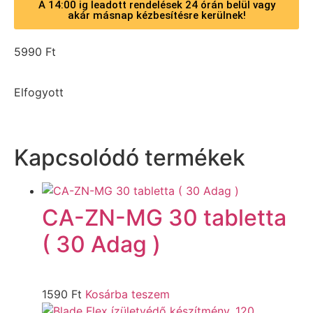
A 14:00 ig leadott rendelések 24 órán belül vagy
akár másnap kézbesítésre kerülnek!
5990
Ft
Elfogyott
Kapcsolódó termékek
CA-ZN-MG 30 tabletta
( 30 Adag )
1590
Ft
Kosárba teszem