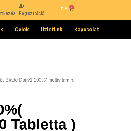
0
0
Ft
ntkezés
Regisztráció
ók
Célok
Üzletünk
Kapcsolat
k
/ Blade Daily1 100%( multivitamin,
0%(
0 Tabletta )