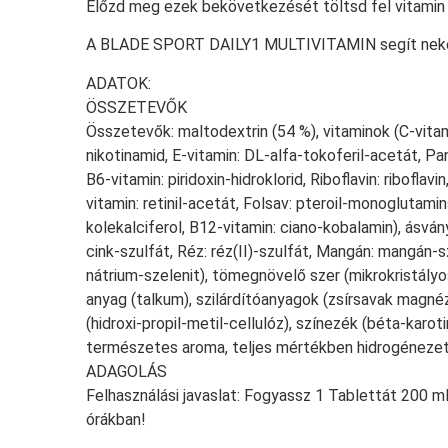
Előzd meg ezek bekövetkezését töltsd fel vitamin ra
A BLADE SPORT DAILY1 MULTIVITAMIN segít nek
ADATOK:
ÖSSZETEVŐK
Összetevők: maltodextrin (54 %), vitaminok (C-vitami
nikotinamid, E-vitamin: DL-alfa-tokoferil-acetát, P
B6-vitamin: piridoxin-hidroklorid, Riboflavin: riboflavi
vitamin: retinil-acetát, Folsav: pteroil-monoglutamins
kolekalciferol, B12-vitamin: ciano-kobalamin), ásvány
cink-szulfát, Réz: réz(II)-szulfát, Mangán: mangán-sz
nátrium-szelenit), tömegnövelő szer (mikrokristály
anyag (talkum), szilárdítóanyagok (zsírsavak magnéz
(hidroxi-propil-metil-cellulóz), színezék (béta-karoti
természetes aroma, teljes mértékben hidrogénezet
ADAGOLÁS
Felhasználási javaslat: Fogyassz 1 Tablettát 200 ml
órákban!