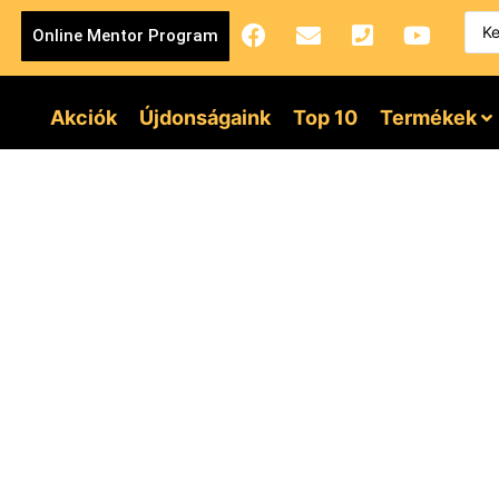
Online Mentor Program
Akciók
Újdonságaink
Top 10
Termékek