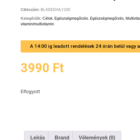
Cikkszám:
BLADEDAILY100
Kategóriák:
Célok
,
Egészségmegőrzés
,
Egészségmegőrzés
,
Multivit
vitamin/multivitamin
A 14:00 ig leadott rendelések 24 órán belül vagy
3990
Ft
Elfogyott
Leírás
Brand
Vélemények (0)