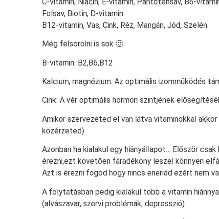
C-vitamin, Niacin, E-vitamin, Pantoténsav, B6-vitamin,
Folsav, Biotin, D-vitamin
B12-vitamin, Vas, Cink, Réz, Mangán, Jód, Szelén
Még felsorolni is sok 🙂
B-vitamin: B2,B6,B12
Kalcium, magnézium: Az optimális izomműködés tá
Cink: A vér optimális hormon szintjének elősegítésé
Amikor szervezeted el van látva vitaminokkal akkor c
közérzeted)
Azonban ha kialakul egy hiányállapot… Először csa
érezni,ezt követően fáradékony leszel könnyen elfá
Azt is érezni fogod hogy nincs eneriád ezért nem v
A folytatásban pedig kialakul több a vitamin hiánn
(alvászavar, szervi problémák, depresszió)