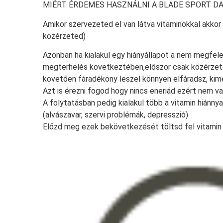
MIÉRT ÉRDEMES HASZNÁLNI A BLADE SPORT DA
Amikor szervezeted el van látva vitaminokkal akkor c
közérzeted)
Azonban ha kialakul egy hiányállapot a nem megfelel
megterhelés következtében,először csak közérzete
követően fáradékony leszel könnyen elfáradsz, kime
Azt is érezni fogod hogy nincs eneriád ezért nem v
A folytatásban pedig kialakul több a vitamin hiánn
(alvászavar, szervi problémák, depresszió)
Előzd meg ezek bekövetkezését töltsd fel vitamin ra