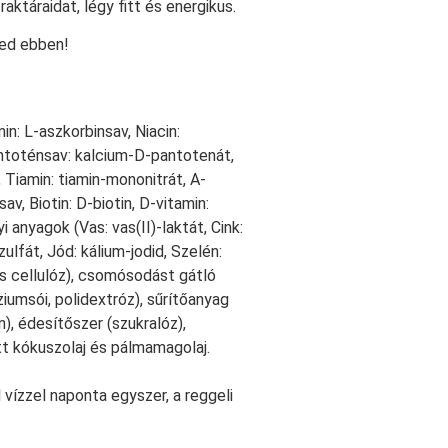
ktáraidat, légy fitt és energikus.
ed ebben!
n: L-aszkorbinsav, Niacin:
antoténsav: kalcium-D-pantotenát,
n, Tiamin: tiamin-mononitrát, A-
av, Biotin: D-biotin, D-vitamin:
i anyagok (Vas: vas(II)-laktát, Cink:
ulfát, Jód: kálium-jodid, Szelén:
os cellulóz), csomósodást gátló
iumsói, polidextróz), sűrítőanyag
n), édesítőszer (szukralóz),
t kókuszolaj és pálmamagolaj.
 vízzel naponta egyszer, a reggeli