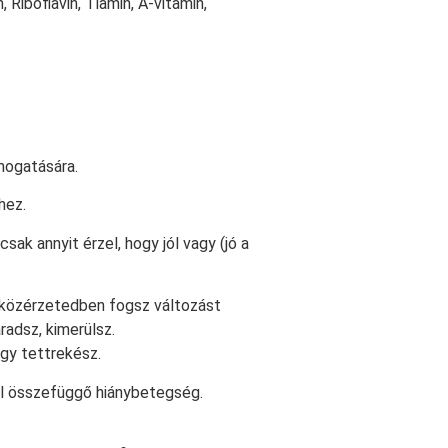
 Riboflavin, Tiamin, A-vitamin,
mogatására.
hez.
sak annyit érzel, hogy jól vagy (jó a
k közérzetedben fogsz változást
radsz, kimerülsz.
agy tettrekész.
yal összefüggő hiánybetegség.