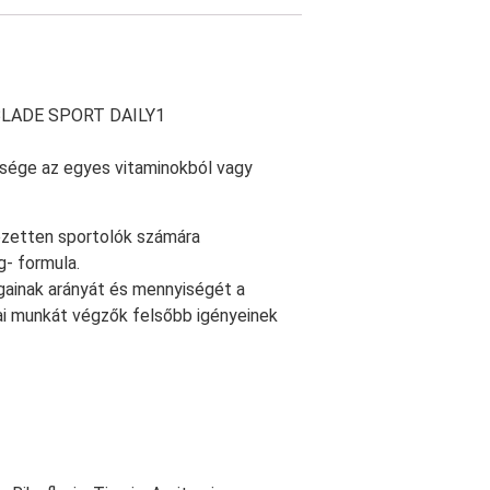
a BLADE SPORT DAILY1
sége az egyes vitaminokból vagy
etten sportolók számára
g- formula.
nak arányát és mennyiségét a
kai munkát végzők felsőbb igényeinek