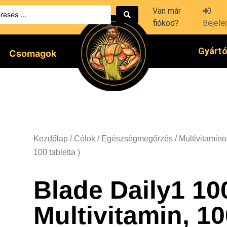
Van már
fiókod?
Bejele
Gyárt
Csomagok
Kezdőlap
/
Célok
/
Egészségmegőrzés
/
Multivitamino
100 tabletta )
Blade Daily1 10
Multivitamin, 10