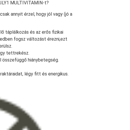
ILY1 MULTIVITAMIN-t?
sak annyit érzel, hogy jól vagy (jó a
ő táplálkozás és az erős fizikai
dben fogsz változást érezni,ezt
rülsz.
agy tettrekész.
yal összefüggő hiánybetegség.
ktáraidat, légy fitt és energikus.