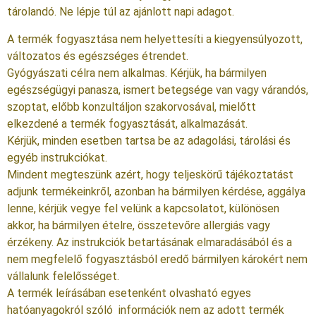
tárolandó. Ne lépje túl az ajánlott napi adagot.
A termék fogyasztása nem helyettesíti a kiegyensúlyozott,
változatos és egészséges étrendet.
Gyógyászati célra nem alkalmas. Kérjük, ha bármilyen
egészségügyi panasza, ismert betegsége van vagy várandós,
szoptat, előbb konzultáljon szakorvosával, mielőtt
elkezdené a termék fogyasztását, alkalmazását.
Kérjük, minden esetben tartsa be az adagolási, tárolási és
egyéb instrukciókat.
Mindent megteszünk azért, hogy teljeskörű tájékoztatást
adjunk termékeinkről, azonban ha bármilyen kérdése, aggálya
lenne, kérjük vegye fel velünk a kapcsolatot, különösen
akkor, ha bármilyen ételre, összetevőre allergiás vagy
érzékeny. Az instrukciók betartásának elmaradásából és a
nem megfelelő fogyasztásból eredő bármilyen károkért nem
vállalunk felelősséget.
A termék leírásában esetenként olvasható egyes
hatóanyagokról szóló információk nem az adott termék