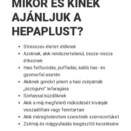
MIKOR ÉS KINEK
AJÁNLJUK A
HEPAPLUST?
Stresszes életet élőknek
Azoknak, akik rendszertelenül, össze-vissza
étkeznek
Hasi felfúvódás, puffadás, kiálló has- és
gyomorfal esetén
Akiknek gondot jelent a hasi zsírpárnák
„úszógumi” lefaragása
Sörhassal küzdőknek
Akik a máj megfelelő működését kívánják
visszaállítani vagy fenntartani
Akik méregteleníteni szeretnék szervezetüket
Zsírmáj és májgyulladás kiegészítő kezelésére