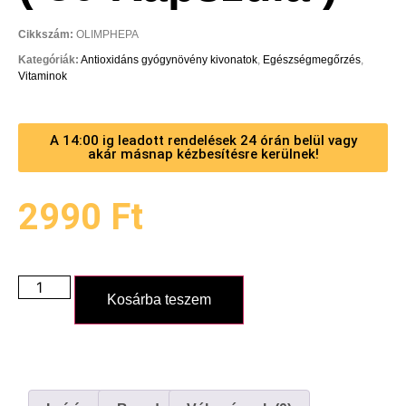
Cikkszám:
OLIMPHEPA
Kategóriák:
Antioxidáns gyógynövény kivonatok
,
Egészségmegőrzés
,
Vitaminok
A 14:00 ig leadott rendelések 24 órán belül vagy
akár másnap kézbesítésre kerülnek!
2990
Ft
Kosárba teszem