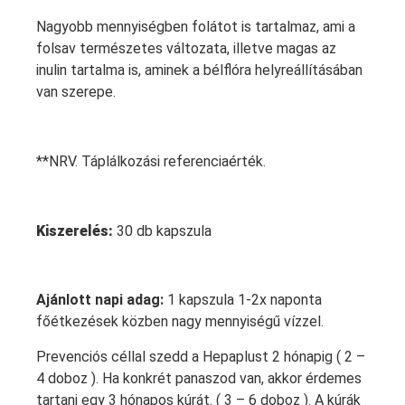
Nagyobb mennyiségben folátot is tartalmaz, ami a
folsav természetes változata, illetve magas az
inulin tartalma is, aminek a bélflóra helyreállításában
van szerepe.
**NRV. Táplálkozási referenciaérték.
Kiszerelés:
30 db kapszula
Ajánlott napi adag:
1 kapszula 1-2x naponta
főétkezések közben nagy mennyiségű vízzel.
Prevenciós céllal szedd a Hepaplust 2 hónapig ( 2 –
4 doboz ). Ha konkrét panaszod van, akkor érdemes
tartani egy 3 hónapos kúrát. ( 3 – 6 doboz ). A kúrák