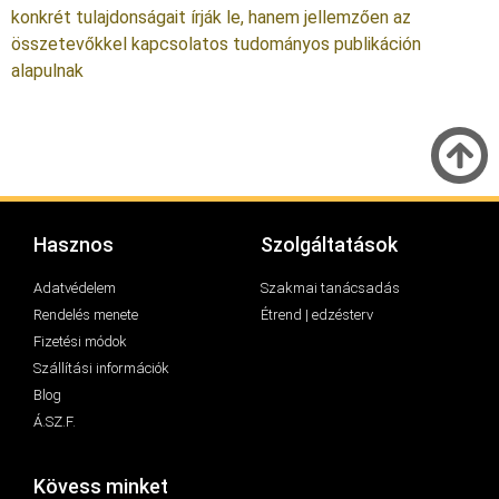
konkrét tulajdonságait írják le, hanem jellemzően az
összetevőkkel kapcsolatos tudományos publikáción
alapulnak
Hasznos
Szolgáltatások
Adatvédelem
Szakmai tanácsadás
Rendelés menete
Étrend | edzésterv
Fizetési módok
Szállítási információk
Blog
Á.SZ.F.
Kövess minket