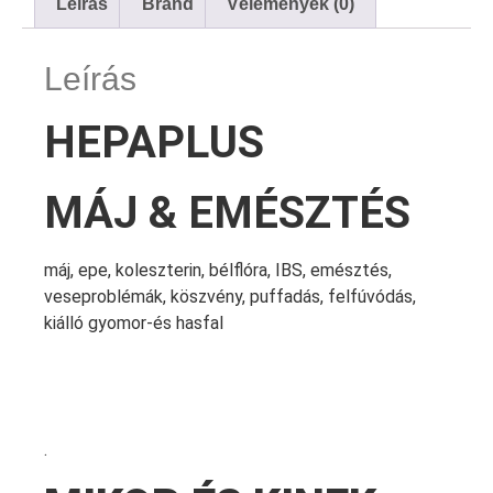
Leírás
Brand
Vélemények (0)
Leírás
HEPAPLUS
MÁJ & EMÉSZTÉS
máj, epe, koleszterin, bélflóra, IBS, emésztés,
veseproblémák, köszvény, puffadás, felfúvódás,
kiálló gyomor-és hasfal
.