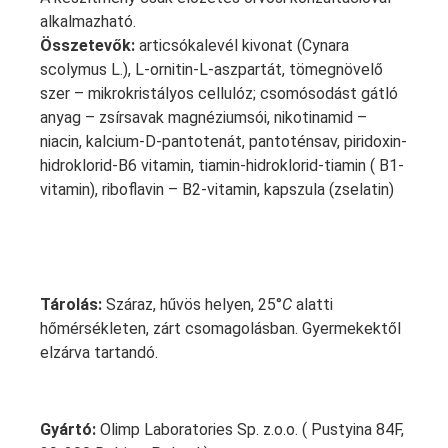
alkalmazható.
Összetevők:
articsókalevél kivonat (Cynara
scolymus L.), L-ornitin-L-aszpartát, tömegnövelő
szer – mikrokristályos cellulóz; csomósodást gátló
anyag – zsírsavak magnéziumsói, nikotinamid –
niacin, kalcium-D-pantotenát, pantoténsav, piridoxin-
hidroklorid-B6 vitamin, tiamin-hidroklorid-tiamin ( B1-
vitamin), riboflavin – B2-vitamin, kapszula (zselatin)
Tárolás:
Száraz, hűvös helyen, 25°
C
alatti
hőmérsékleten, zárt csomagolásban. Gyermekektől
elzárva tartandó.
Gyártó:
Olimp Laboratories Sp. z.o.o. ( Pustyina 84F,