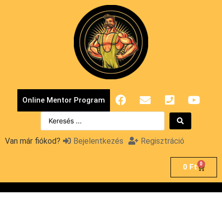
Online Mentor Program
Van már fiókod?
Bejelentkezés
Regisztráció
0
0
Ft