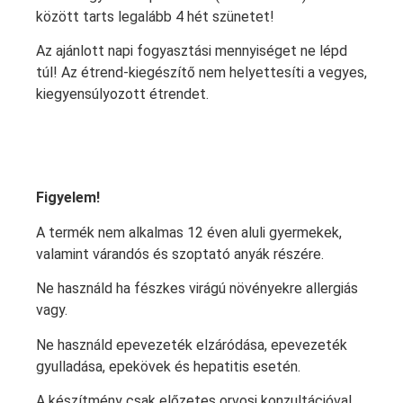
között tarts legalább 4 hét szünetet!
Az ajánlott napi fogyasztási mennyiséget ne lépd
túl! Az étrend-kiegészítő nem helyettesíti a vegyes,
kiegyensúlyozott étrendet.
Figyelem!
A termék nem alkalmas 12 éven aluli gyermekek,
valamint várandós és szoptató anyák részére.
Ne használd ha fészkes virágú növényekre allergiás
vagy.
Ne használd epevezeték elzáródása, epevezeték
gyulladása, epekövek és hepatitis esetén.
A készítmény csak előzetes orvosi konzultációval