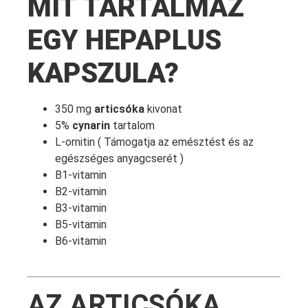
MIT TARTALMAZ
EGY HEPAPLUS
KAPSZULA?
350 mg
articsóka
kivonat
5%
cynarin
tartalom
L-ornitin ( Támogatja az emésztést és az
egészséges anyagcserét )
B1-vitamin
B2-vitamin
B3-vitamin
B5-vitamin
B6-vitamin
AZ ARTICSÓKA