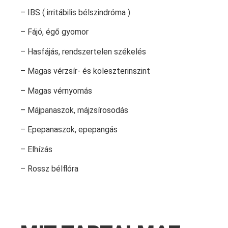
– IBS ( irritábilis bélszindróma )
– Fájó, égő gyomor
– Hasfájás, rendszertelen székelés
– Magas vérzsír- és koleszterinszint
– Magas vérnyomás
– Májpanaszok, májzsírosodás
– Epepanaszok, epepangás
– Elhízás
– Rossz bélflóra