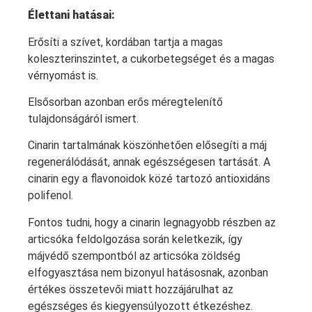
Élettani hatásai:
Erősíti a szívet, kordában tartja a magas
koleszterinszintet, a cukorbetegséget és a magas
vérnyomást is.
Elsősorban azonban erős méregtelenítő
tulajdonságáról ismert.
Cinarin tartalmának köszönhetően elősegíti a máj
regenerálódását, annak egészségesen tartását. A
cinarin egy a flavonoidok közé tartozó antioxidáns
polifenol.
Fontos tudni, hogy a cinarin legnagyobb részben az
articsóka feldolgozása során keletkezik, így
májvédő szempontból az articsóka zöldség
elfogyasztása nem bizonyul hatásosnak, azonban
értékes összetevői miatt hozzájárulhat az
egészséges és kiegyensúlyozott étkezéshez.