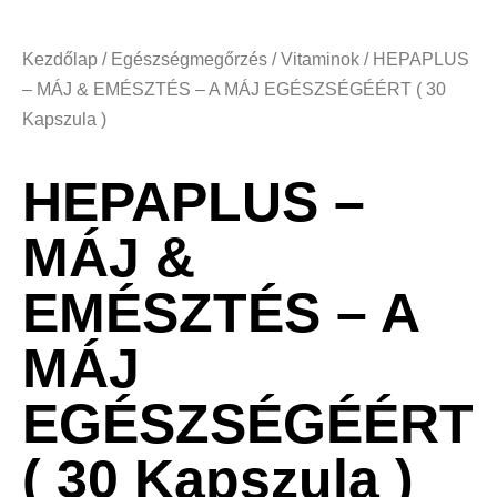
Kezdőlap
/
Egészségmegőrzés
/
Vitaminok
/ HEPAPLUS
– MÁJ & EMÉSZTÉS – A MÁJ EGÉSZSÉGÉÉRT ( 30
Kapszula )
HEPAPLUS –
MÁJ &
EMÉSZTÉS – A
MÁJ
EGÉSZSÉGÉÉRT
( 30 Kapszula )