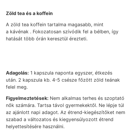
Zöld tea és a koffein
A zöld tea koffein tartalma magasabb, mint
a kávénak . Fokozatosan szívódik fel a bélben, így
hatását több órán keresztül érezteti.
Adagolás:
1 kapszula naponta egyszer, étkezés
után. 2 kapszula kb. 4-5 csésze főzött zöld teának
felel meg.
Figyelmeztetések:
Nem alkalmas terhes és szoptató
nők számára. Tartsa távol gyermekektől. Ne lépje túl
az ajánlott napi adagot. Az étrend-kiegészítőket nem
szabad a változatos és kiegyensúlyozott étrend
helyettesítésére használni.