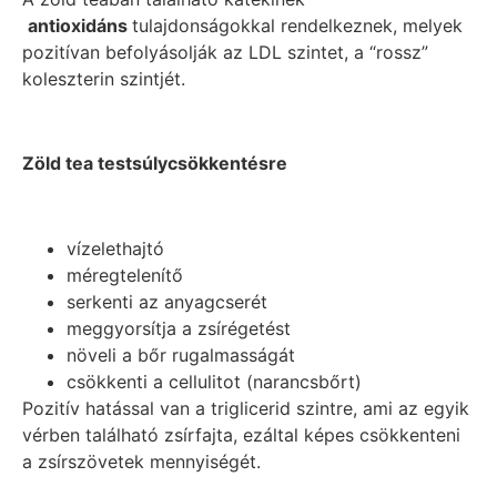
antioxidáns
tulajdonságokkal rendelkeznek, melyek
pozitívan befolyásolják az LDL szintet, a “rossz”
koleszterin szintjét.
Zöld tea testsúlycsökkentésre
vízelethajtó
méregtelenítő
serkenti az anyagcserét
meggyorsítja a zsírégetést
növeli a bőr rugalmasságát
csökkenti a cellulitot (narancsbőrt)
Pozitív hatással van a triglicerid szintre, ami az egyik
vérben található zsírfajta, ezáltal képes csökkenteni
a zsírszövetek mennyiségét.