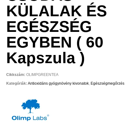
KÜLALAK ÉS
EGÉSZSÉG
EGYBEN ( 60
Kapszula )
Cikkszám:
OLIMPGREENTEA
Kategóriák:
Antioxidáns gyógynövény kivonatok
,
Egészségmegőrzés