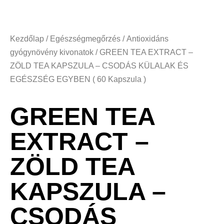
Kezdőlap
/
Egészségmegőrzés
/
Antioxidáns
gyógynövény kivonatok
/ GREEN TEA EXTRACT –
ZÖLD TEA KAPSZULA – CSODÁS KÜLALAK ÉS
EGÉSZSÉG EGYBEN ( 60 Kapszula )
GREEN TEA
EXTRACT –
ZÖLD TEA
KAPSZULA –
CSODÁS