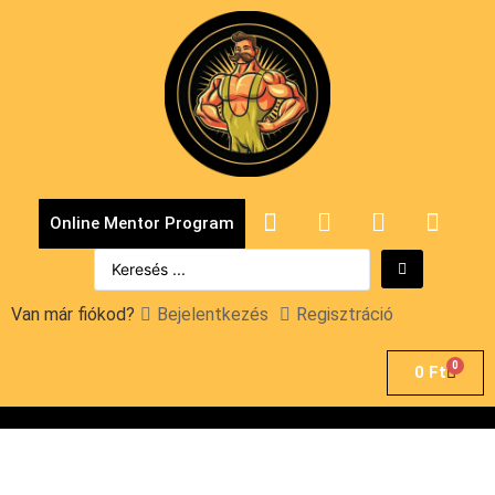
Online Mentor Program
Van már fiókod?
Bejelentkezés
Regisztráció
0
0
Ft