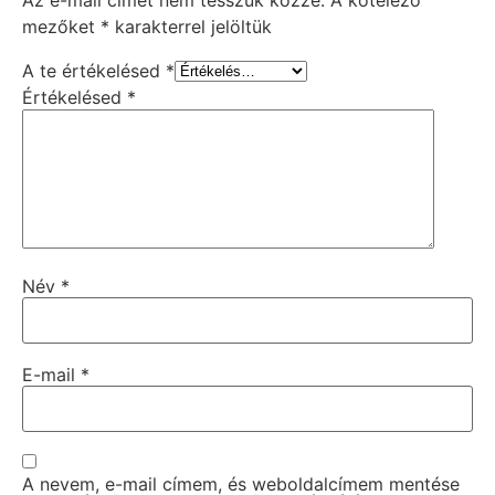
Az e-mail címet nem tesszük közzé.
A kötelező
mezőket
*
karakterrel jelöltük
A te értékelésed
*
Értékelésed
*
Név
*
E-mail
*
A nevem, e-mail címem, és weboldalcímem mentése