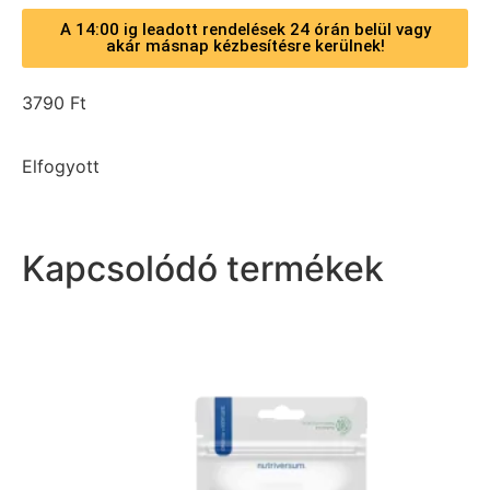
A 14:00 ig leadott rendelések 24 órán belül vagy
akár másnap kézbesítésre kerülnek!
3790
Ft
Elfogyott
Kapcsolódó termékek