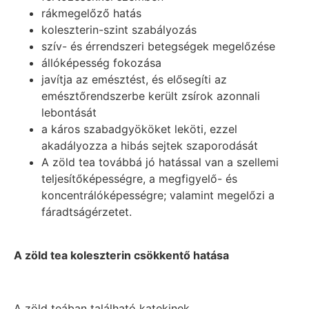
rákmegelőző hatás
koleszterin-szint szabályozás
szív- és érrendszeri betegségek megelőzése
állóképesség fokozása
javítja az emésztést, és elősegíti az
emésztőrendszerbe került zsírok azonnali
lebontását
a káros szabadgyököket leköti, ezzel
akadályozza a hibás sejtek szaporodását
A zöld tea továbbá jó hatással van a szellemi
teljesítőképességre, a megfigyelő- és
koncentrálóképességre; valamint megelőzi a
fáradtságérzetet.
A zöld tea koleszterin csökkentő hatása
A zöld teában található katekinek