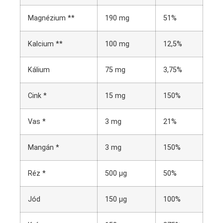
Magnézium **
190 mg
51%
Kalcium **
100 mg
12,5%
Kálium
75 mg
3,75%
Cink *
15 mg
150%
Vas *
3 mg
21%
Mangán *
3 mg
150%
Réz *
500 µg
50%
Jód
150 µg
100%