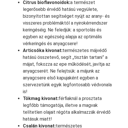
Citrus bioflavonoidok:
a természet
legerősebb érvédő hatású vegyülete,
bizonyítottan segítséget nyújt az arany- és
visszeres problémáktól a nyirokérrendszer
keringéséig. Ne feledjük: a sportolás és
egyben az egészség alapja az optimális
vérkeringés és anyagcsere!
Articsóka kivonat:
természetes májvédő
hatású összetevő, segít „tisztán tartani” a
májat, fokozza az epe működését, javítja az
anyagcserét. Ne felejtsük: a májunk az
anyagcsere első kapujaként egyben a
szervezetünk egyik legfontosabb védvonala
is!
Tökmag kivonat:
férfiaknál a prosztata
legfőbb támogatója, illetve a magvak
telítetlen olajait régóta alkalmazzák érvédő
hatásuk miatt!
Csalán kivonat:
természetes