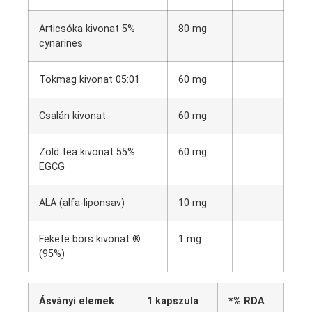
Articsóka kivonat 5%
80 mg
cynarines
Tökmag kivonat 05:01
60 mg
Csalán kivonat
60 mg
Zöld tea kivonat 55%
60 mg
EGCG
ALA (alfa-liponsav)
10 mg
Fekete bors kivonat ®
1 mg
(95%)
Ásványi elemek
1 kapszula
*% RDA