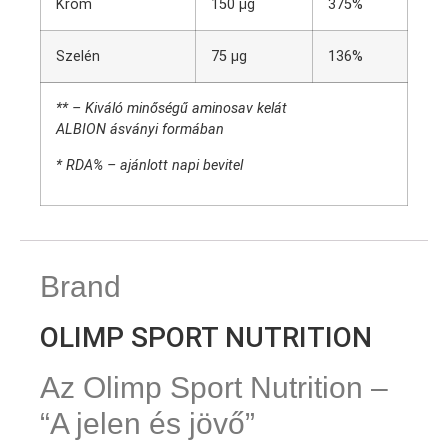
Króm
150 µg
375%
Szelén
75 µg
136%
** – Kiváló minőségű aminosav kelát
ALBION ásványi formában
* RDA% – ajánlott napi bevitel
Brand
OLIMP SPORT NUTRITION
Az Olimp Sport Nutrition –
“A jelen és jövő”