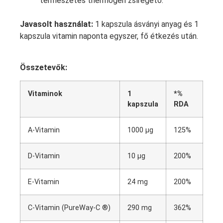
természetes thermogén zsírégető.
Javasolt használat:
1 kapszula ásványi anyag és 1
kapszula vitamin naponta egyszer, fő étkezés után.
Összetevők:
Vitaminok
1
*%
kapszula
RDA
A-Vitamin
1000 µg
125%
D-Vitamin
10 µg
200%
E-Vitamin
24 mg
200%
C-Vitamin (PureWay-C ®)
290 mg
362%