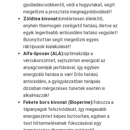
gyulladáscsökkentő, védi a hugyutakat, segít
megelőzni a prosztata megnagyobbodását!
Zöldtea kivonat:
kíméletesen élénkítő,
enyhén thermogén zsírégető hatású, illetve az
egyik legerősebb antioxidáns hatású vegyület!
Bizonyítottan segít megelőzni egyes
ráktípusok kialakulását!
Alfa-liposav (ALA):
optimalizálja a
vércukorszintet, sejtszinten energizál az
anyagcseréjük javításával, így egyben
energizáló hatása is van! Erős hatású
antioxidáns, a gyógyászatban terápiás
dózisban mérgezéses tünetek esetén is
alkalmazzák!
Fekete bors kivonat (Bioperine):
fokozza a
tápanyagok felszívódását, így magasabb
energiaszintet képes biztosítani, egyben a
test hőtermelésének fokozásával egy