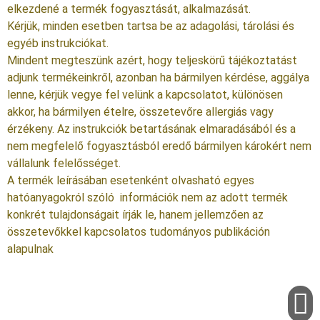
elkezdené a termék fogyasztását, alkalmazását.
Kérjük, minden esetben tartsa be az adagolási, tárolási és
egyéb instrukciókat.
Mindent megteszünk azért, hogy teljeskörű tájékoztatást
adjunk termékeinkről, azonban ha bármilyen kérdése, aggálya
lenne, kérjük vegye fel velünk a kapcsolatot, különösen
akkor, ha bármilyen ételre, összetevőre allergiás vagy
érzékeny. Az instrukciók betartásának elmaradásából és a
nem megfelelő fogyasztásból eredő bármilyen károkért nem
vállalunk felelősséget.
A termék leírásában esetenként olvasható egyes
hatóanyagokról szóló információk nem az adott termék
konkrét tulajdonságait írják le, hanem jellemzően az
összetevőkkel kapcsolatos tudományos publikáción
alapulnak