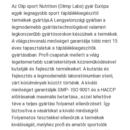
Az Olip sport Nutrition (Olimp Labs) gyár Európa
egyik legnagyobb sport táplálékkiegészítő
termékek gyártója.A Lengyelországi gyárban a
legmodernebb gyártástechnológiával valamint
legkorszerűbb gyártósorokon készülnek a termékek.
A világszínvonalú minőséget garantálja több mint 15
éves tapasztalatuk a táplálékkiegészítők
gyártásában. Profi csapatuk mellett a világ
legelismertebb szaktekintélyek közreműködésével
kutatják és fejlesztik termékeiket. A kutatás és
fejlesztés a legmodernebb laboratóriumban steril,
zárt körülmények között történik. A kíváló
minőséget garantálják GMP- ISO 9001 és a HACCP
előírásainak maximális betartása , ezzel lehetővé
téve a teljes gyártási folyamat ellenőrzését. Így
biztosítva a vásárlókat a kíváló minőségről.
Folyamatos tesztekkel ellenőrzik a termékek
kiválóságát, melyhez profi és amatőr sportolók