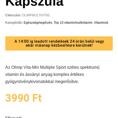
Kapszula
Cikkszám:
OLIMPMULTIVIT60
Kategóriák:
Egészségmegőrzés
,
Top 10 vitamin/multivitamin
,
Vitaminok
A 14:00 ig leadott rendelések 24 órán belül vagy
akár másnap kézbesítésre kerülnek!
Az Olimp Vita-Min Multiple Sport széles spektrumú
vitamin és ásványi anyag komplex értékes
gyógynövénykivonatokkal megerősítve.
3990
Ft