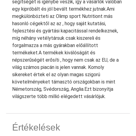
segítségét is igénybe veszik, így a vásárlók valóban
egy kipróbált és jól bevált termékhez jutnak.Ami
megkülönbözteti az Olimp sport Nutritiont más
hasonló cégektől az az , hogy saját kutatási,
fejlesztési és gyártási kapacitással rendelkeznek,
míg néhány vetélytársuk csak kiszereli és
forgalmazza a más gyárakban előállított
termékeket.A termékek kiválóságát és
népszerűségét erősíti , hogy nem csak az EU, de a
világ számos piacán is jelen vannak. Komoly
sikereket értek el az olyan magas szigorú
követelményeket támasztó országokban is mint
Németország, Svédország, Anglia.Ezt bizonyítja
világszerte több millió elégedett vásárlójuk.
Értékelések