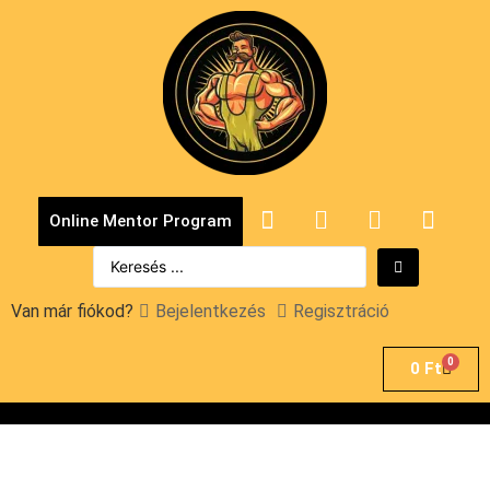
Online Mentor Program
Van már fiókod?
Bejelentkezés
Regisztráció
0
0
Ft