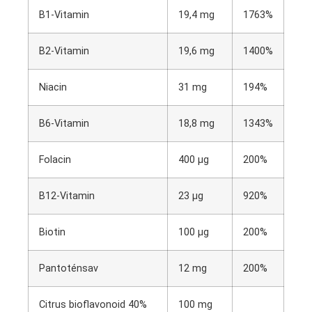
B1-Vitamin
19,4 mg
1763%
B2-Vitamin
19,6 mg
1400%
Niacin
31 mg
194%
B6-Vitamin
18,8 mg
1343%
Folacin
400 µg
200%
B12-Vitamin
23 µg
920%
Biotin
100 µg
200%
Pantoténsav
12 mg
200%
Citrus bioflavonoid 40%
100 mg