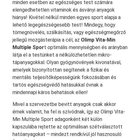
minden esetben az egészséges test számára
elengedhetetlen vitaminok és ásványi anyagok
hiánya! Kivétel nélkül minden egyes sport alapja a
lehető legegészségesebb test! Mindegy, hogy
tömegnövelés, szálkásítás, vagy egészségmegőrző
jellegű mozgásterápia a cél, az
Olimp Vita-Min
Multiple Spor
t optimális mennyiségben és arányban
látja el a testünket a nélkülözhetetlen mikro-
tápanyagokkal. Olyan gyógynövények kivonatával,
amelyek bizonyítottan segítenek a fizikai és
mentális teljesítőképességünk fokozásában és
tartós egészségvédő hatásukkal óvnak a
mindennapi káros behatások ellen!
Mivel a szervezetbe bevitt anyagok csak akkor
érnek valamit, ha fel is szívódnak, így az Olimp Vita-
Min Multiple Sport adagonként két külön
kapszulába rejtette az optimálisan szétválasztott
hatóanyagokat – mindezt rendkívül jól hasznosuló