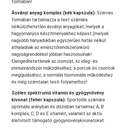
formában!
Ásványi anyag komplex (kék kapszula):
Szerves
formában tartalmazza a test számára
nélkülözhetetlen ásványi anyagokat, melyek a
hagyományos készítményekhez képest (melyek
nagyobb hányadukban egyszerűen hatás nélkül
áthaladnak az emésztőrendszerünkön)
nagyságrendekkel jobban hasznosulnak!
Elengedhetetlenek az izomzat, az ideg- és
immunrendszer működéséhez, a porcok és csontok
megújulásához, a normális hormonális működéshez
és még számtalan testi folyamathoz!
Széles spektrumú vitamin és gyógynövény
kivonat (fehér kapszula):
Sportolók számára
optimális arányban és dózisban tartalmaz A, B
komplex, C, D és E vitamint, valamint az aktív
életvitelt támogató gyógynövénykivonatokat: