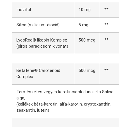
Inozitol
10 mg
**
Silica (szilícium-dioxid)
5 mg
**
LycoRed® likopin Komplex
500 mcg
**
(piros paradicsom kivonat)
Betatene® Carotenoid
500 mcg
**
Complex
Természetes vegyes karotinoidok dunaliella Salina
alga,
(kellékek béta-karotin, alfa-karotin, cryptoxanthin,
zeaxantin, lutein)