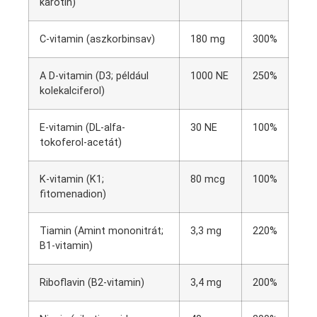
karotin)
C-vitamin (aszkorbinsav)
180 mg
300%
A D-vitamin (D3; például
1000 NE
250%
kolekalciferol)
E-vitamin (DL-alfa-
30 NE
100%
tokoferol-acetát)
K-vitamin (K1;
80 mcg
100%
fitomenadion)
Tiamin (Amint mononitrát;
3,3 mg
220%
B1-vitamin)
Riboflavin (B2-vitamin)
3,4 mg
200%