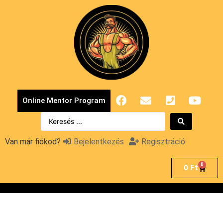
Online Mentor Program
Van már fiókod?
Bejelentkezés
Regisztráció
0
0
Ft