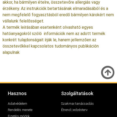
akkor, ha bármilyen ételre, összetevőre allergiás vagy
érzékeny. Az instrukciók betartásának elmaradásából és a
nem megfelelő fogyasztásból eredő bármilyen károkért nem
vállalunk felelősséget.
A termék leírásában esetenként olvasható egyes
hatóanyagokról szóló információk nem az adott termék
konkrét tulajdonságait írják le, hanem jellemzően az
összetevőkkel kapcsolatos tudományos publikáción
alapulnak
Hasznos
Szolgáltatások
Adatvédelem
Szakmai tanácsadás
Rendelés menete
Étrend | edzésterv
Fizetési módok