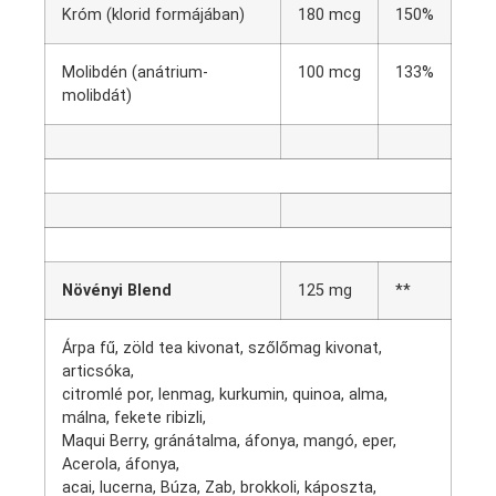
Króm (klorid formájában)
180 mcg
150%
Molibdén (anátrium-
100 mcg
133%
molibdát)
Növényi Blend
125 mg
**
Árpa fű, zöld tea kivonat, szőlőmag kivonat,
articsóka,
citromlé por, lenmag, kurkumin, quinoa, alma,
málna, fekete ribizli,
Maqui Berry, gránátalma, áfonya, mangó, eper,
Acerola, áfonya,
acai, lucerna, Búza, Zab, brokkoli, káposzta,