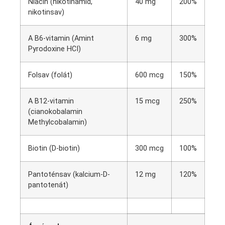
Niacin (nikotinamid,
40 mg
200%
nikotinsav)
A B6-vitamin (Amint
6 mg
300%
Pyrodoxine HCI)
Folsav (folát)
600 mcg
150%
A B12-vitamin
15 mcg
250%
(cianokobalamin
Methylcobalamin)
Biotin (D-biotin)
300 mcg
100%
Pantoténsav (kalcium-D-
12 mg
120%
pantotenát)