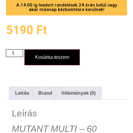
A 14:00 ig leadott rendelések 24 órán belül vagy
akár másnap kézbesítésre kerülnek!
5190
Ft
Kosárba teszem
Leírás
Brand
Vélemények (0)
Leírás
MUTANT MULTI – 60