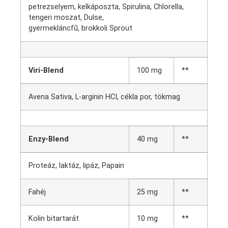
petrezselyem, kelkáposzta, Spirulina, Chlorella,
tengeri moszat, Dulse,
gyermekláncfű, brokkoli Sprout
Viri-Blend
100 mg
**
Avena Sativa, L-arginin HCI, cékla por, tökmag
Enzy-Blend
40 mg
**
Proteáz, laktáz, lipáz, Papain
Fahéj
25 mg
**
Kolin bitartarát
10 mg
**