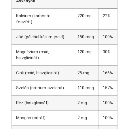
Ásványok
Kalcium (karbonát,
220 mg
22%
foszfát)
Jód (például kálium-jodid)
150 mcg
100%
Magnézium (oxid,
120 mg
30%
biszglicinát)
Cink (oxid, biszglicinát)
25 mg
166%
Szelén (nátrium-szelenit)
110 mcg
157%
Réz (biszglicinát)
2 mg
100%
Mangán (citrát)
2 mg
100%