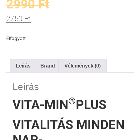
2990
Ft
2750
Ft
Elfogyott
Leírás
Brand
Vélemények (0)
Leírás
®
VITA-MIN
PLUS
VITALITÁS MINDEN
NAP-