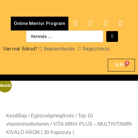
Online Mentor Program
Van már fiókod?
Bejelentkezés
Regisztráció
0
0
Ft
Akció!
Kezdőlap
/
Egészségmegőrzés
/
Top 10
vitamin/multivitamin
/ VITA-MIN® PLUS – MULTIVITAMIN
KIVÁLÓ ÁRON ( 30 Kapszula )