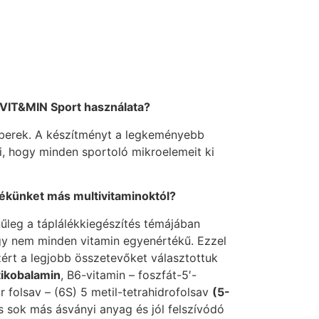
t VIT&MIN Sport használata?
mberek. A készítményt a legkeményebb
i, hogy minden sportoló mikroelemeit ki
ékünket más multivitaminoktól?
űleg a táplálékkiegészítés témájában
gy nem minden vitamin egyenértékű. Ezzel
zért a legjobb összetevőket választottuk
ikobalamin
, B6-vitamin – foszfát-5′-
 folsav – (6S) 5 metil-tetrahidrofolsav
(5-
s sok más ásványi anyag és jól felszívódó