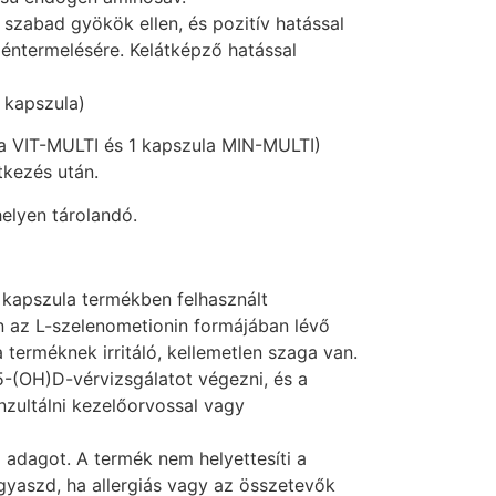
 szabad gyökök ellen, és pozitív hatással
géntermelésére. Kelátképző hatással
 kapszula)
a VIT-MULTI és 1 kapszula MIN-MULTI)
tkezés után.
elyen tárolandó.
kapszula termékben felhasznált
 az L-szelenometionin formájában lévő
terméknek irritáló, kellemetlen szaga van.
5-(OH)D-vérvizsgálatot végezni, és a
nzultálni kezelőorvossal vagy
i adagot. A termék nem helyettesíti a
gyaszd, ha allergiás vagy az összetevők