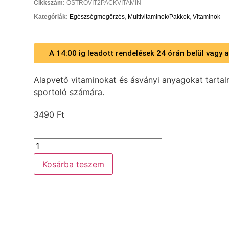
Cikkszám:
OSTROVIT2PACKVITAMIN
Kategóriák:
Egészségmegőrzés
,
Multivitaminok/Pakkok
,
Vitaminok
A 14:00 ig leadott rendelések 24 órán belül vagy
Alapvető vitaminokat és ásványi anyagokat tarta
sportoló számára.
3490
Ft
Kosárba teszem