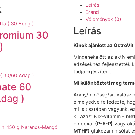
Leírás
k
Brand
Vélemények (0)
Leírás
hromium 30
)
Kinek ajánlott az OstroVi
Mindenekelőtt az aktív e
edzésekhez fejlesztették k
tudja egészíteni.
Mi különbözteti meg term
hate 60
Arány/minőség/ár. Valószín
Adag )
elmélyedve felfedezte, ho
mi is tisztában vagyunk, e
ki, azaz: B12-vitamin –
met
piridoxal
(P-5-P)
vagy akár
MTHF)
glükozamin sóját é