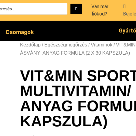
Van már
fiókod?
Bejel
Gyárt
Csomagok
Kezdőlap
/
Egészségmegőrzés
/
Vitaminok
/ VIT&MI
ÁSVÁNYI ANYAG FORMULA (2 X 30 KAPSZULA)
VIT&MIN SPORT
MULTIVITAMIN/
ANYAG FORMULA
KAPSZULA)