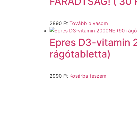
FÁRADTSÁG! ( 30 K
2890
Ft
Tovább olvasom
Epres D3-vitamin
rágótabletta)
2990
Ft
Kosárba teszem