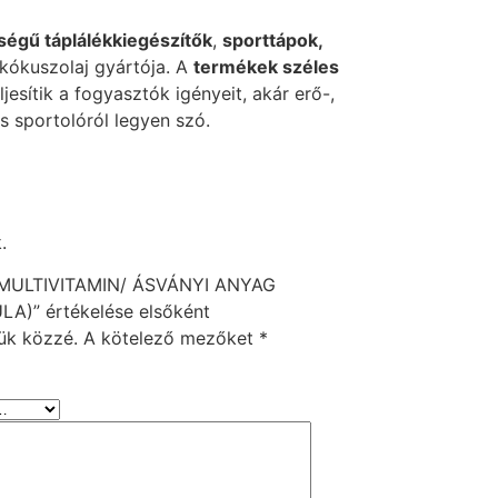
égű táplálékkiegészítők
,
sporttápok,
kókuszolaj gyártója. A
termékek széles
ljesítik a fogyasztók igényeit, akár erő-,
ós sportolóról legyen szó.
.
 MULTIVITAMIN/ ÁSVÁNYI ANYAG
A)” értékelése elsőként
ük közzé.
A kötelező mezőket
*