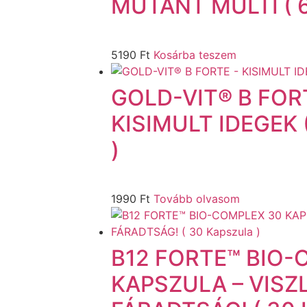
MUTANT MULTI ( 60
5190
Ft
Kosárba teszem
GOLD-VIT® B FOR
KISIMULT IDEGEK (
)
1990
Ft
Tovább olvasom
B12 FORTE™ BIO-
KAPSZULA – VISZ