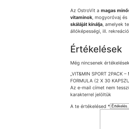
Az OstroVit a
magas minős
vitaminok
, mogyoróvaj és 
skáláját kínálja
, amelyek te
állóképességi, ill. rekreáci
Értékelések
Még nincsenek értékelések
„VIT&MIN SPORT 2PACK –
FORMULA (2 X 30 KAPSZUL
Az e-mail címet nem tessz
karakterrel jelöltük
A te értékelésed
*