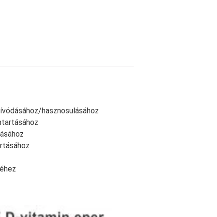
szívódásához/hasznosulásához
nntartásához
tásához
artásához
séhez