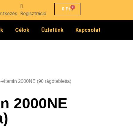
0
0
Ft
entkezés
Regisztráció
ók
Célok
Üzletünk
Kapcsolat
-vitamin 2000NE (90 rágótabletta)
in 2000NE
a)