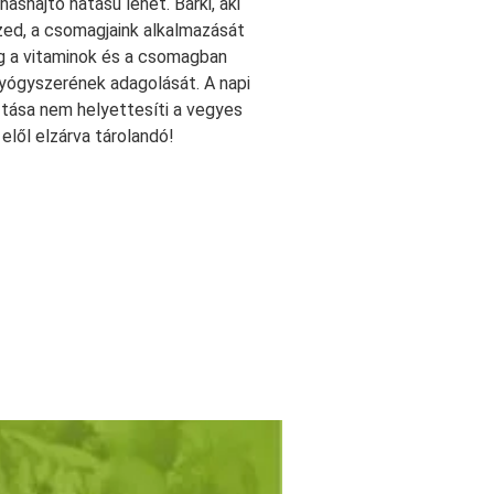
shajtó hatású lehet. Bárki, aki
zed, a csomagjaink alkalmazását
g a vitaminok és a csomagban
gyógyszerének adagolását. A napi
ztása nem helyettesíti a vegyes
lől elzárva tárolandó!