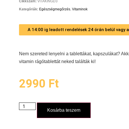
Cikkszám:
VITAKINGD3
Kategóriák:
Egészségmegőrzés
,
Vitaminok
A 14:00 ig leadott rendelések 24 órán belül vagy
Nem szereted lenyelni a tablettákat, kapszulákat? Akk
vitamin rágótablettát neked találták ki!
2990
Ft
Kosárba teszem