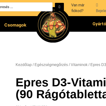
Van már
fiókod?
Bejel
Gyárt
Csomagok
Kezdőlap
/
Egészségmegőrzés
/
Vitaminok
/ Epres D3
Epres D3-Vitam
(90 Rágótablett