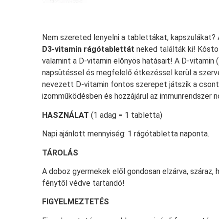
Nem szereted lenyelni a tablettákat, kapszulákat? 
D3-vitamin rágótablettát
neked találták ki! Kósto
valamint a D-vitamin előnyös hatásait! A D-vitamin 
napsütéssel és megfelelő étkezéssel kerül a szerv
nevezett D-vitamin fontos szerepet játszik a cso
izomműködésben és hozzájárul az immunrendszer 
HASZNÁLAT
(1 adag = 1 tabletta)
Napi ajánlott mennyiség: 1 rágótabletta naponta.
TÁROLÁS
A doboz gyermekek elől gondosan elzárva, száraz, h
fénytől védve tartandó!
FIGYELMEZTETÉS