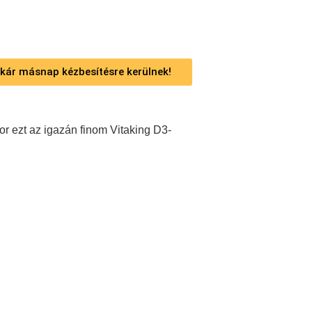
 akár másnap kézbesítésre kerülnek!
or ezt az igazán finom Vitaking D3-