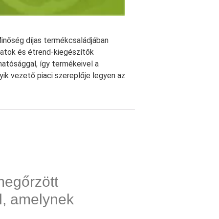
Minőség díjas termékcsaládjában
natok és étrend-kiegészítők
atósággal, így termékeivel a
yik vezető piaci szereplője legyen az
megőrzött
l, amelynek