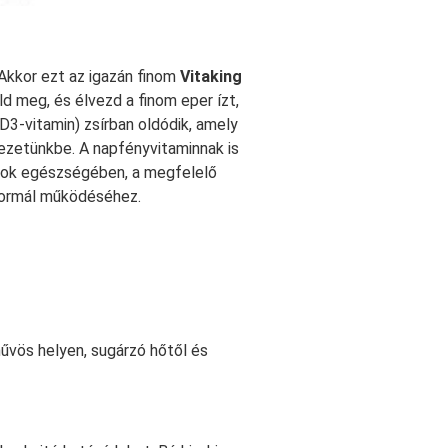
Akkor ezt az igazán finom
Vitaking
ld meg, és élvezd a finom eper ízt,
(D3-vitamin) zsírban oldódik, amely
ezetünkbe. A napfényvitaminnak is
ntok egészségében, a megfelelő
normál működéséhez.
űvös helyen, sugárzó hőtől és