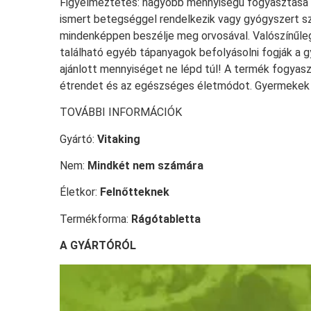
Figyelmeztetés: nagyobb mennyiségű fogyasztása ha
ismert betegséggel rendelkezik vagy gyógyszert s
mindenképpen beszélje meg orvosával. Valószínűle
található egyéb tápanyagok befolyásolni fogják a 
ajánlott mennyiséget ne lépd túl! A termék fogyas
étrendet és az egészséges életmódot. Gyermekek e
TOVÁBBI INFORMÁCIÓK
Gyártó:
Vitaking
Nem:
Mindkét nem számára
Életkor:
Felnőtteknek
Termékforma:
Rágótabletta
A GYÁRTÓRÓL