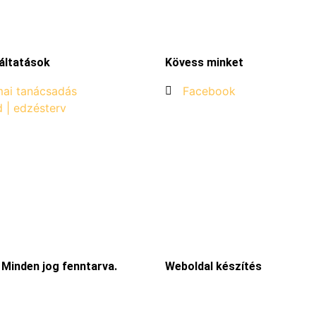
áltatások
Kövess minket
ai tanácsadás
Facebook
d | edzésterv
 Minden jog fenntarva.
Weboldal készítés