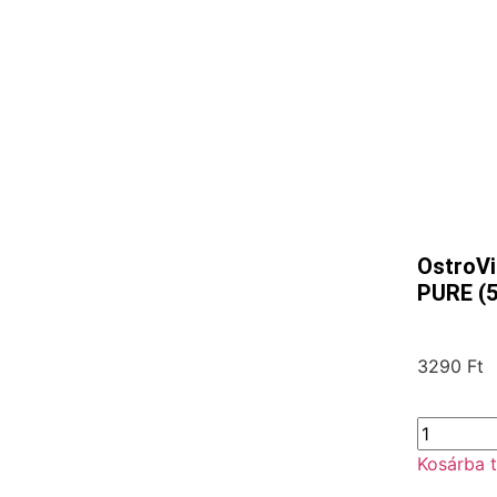
OstroV
PURE (
3290
Ft
Kosárba 