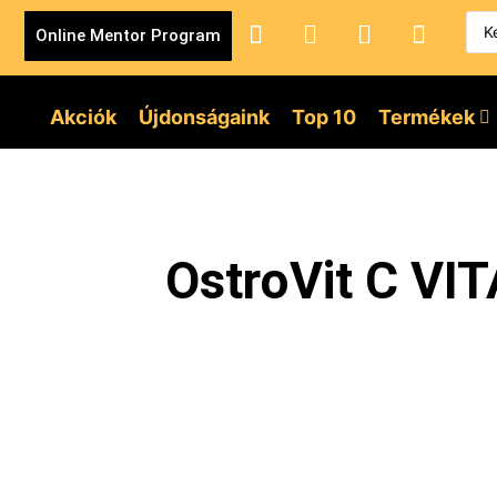
Online Mentor Program
Akciók
Újdonságaink
Top 10
Termékek
OstroVit C V