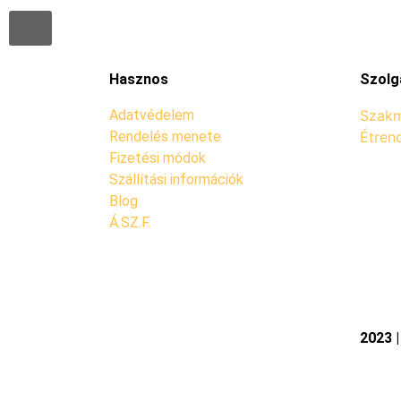
Hasznos
Szolg
Adatvédelem
Szakm
Rendelés menete
Étren
Fizetési módok
Szállítási információk
Blog
Á.SZ.F.
2023 |