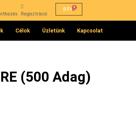
0
0
Ft
entkezés
Regisztráció
ók
Célok
Üzletünk
Kapcsolat
RE (500 Adag)