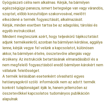
Gyógyászati célra nem alkalmas. Kérjük, ha bármilyen
egészségügyi panasza, ismert betegsége van vagy várandós,
szoptat, előbb konzultáljon szakorvosával, mielőtt
elkezdené a termék fogyasztását, alkalmazását.
Kérjük, minden esetben tartsa be az adagolási, tárolási és
egyéb instrukciókat.
Mindent megteszünk azért, hogy teljeskörű tájékoztatást
adjunk termékeinkről, azonban ha bármilyen kérdése, aggálya
lenne, kérjük vegye fel velünk a kapcsolatot, különösen
akkor, ha bármilyen ételre, összetevőre allergiás vagy
érzékeny. Az instrukciók betartásának elmaradásából és a
nem megfelelő fogyasztásból eredő bármilyen károkért nem
vállalunk felelősséget.
A termék leírásában esetenként olvasható egyes
hatóanyagokról szóló információk nem az adott termék
konkrét tulajdonságait írják le, hanem jellemzően az
összetevőkkel kapcsolatos tudományos publikáción
alapulnak