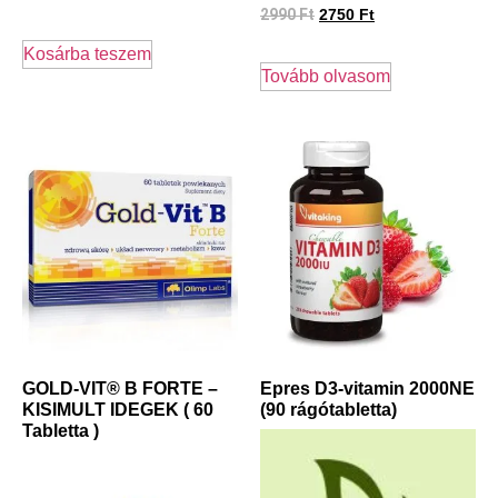
2990
Ft
2750
Ft
Kosárba teszem
Tovább olvasom
GOLD-VIT® B FORTE –
Epres D3-vitamin 2000NE
KISIMULT IDEGEK ( 60
(90 rágótabletta)
Tabletta )