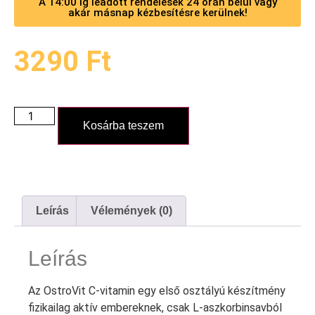
A 14:00 ig leadott rendelések 24 órán belül vagy
akár másnap kézbesítésre kerülnek!
3290
Ft
Kosárba teszem
Leírás
Vélemények (0)
Leírás
Az OstroVit C-vitamin egy első osztályú készítmény
fizikailag aktív embereknek, csak L-aszkorbinsavból