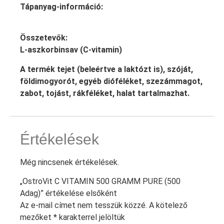
Tápanyag-információ:
Összetevők:
L-aszkorbinsav (C-vitamin)
A termék tejet (beleértve a laktózt is), szóját,
földimogyorót, egyéb dióféléket, szezámmagot,
zabot, tojást, rákféléket, halat tartalmazhat.
Értékelések
Még nincsenek értékelések.
„OstroVit C VITAMIN 500 GRAMM PURE (500
Adag)” értékelése elsőként
Az e-mail címet nem tesszük közzé.
A kötelező
mezőket
*
karakterrel jelöltük