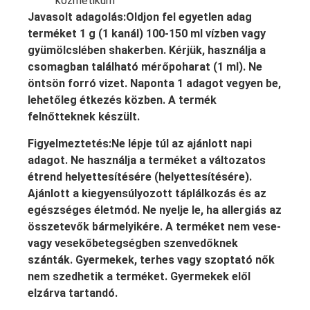
kozmetikum
Javasolt adagolás:Oldjon fel egyetlen adag
terméket 1 g (1 kanál) 100-150 ml vízben vagy
gyümölcslében shakerben. Kérjük, használja a
csomagban található mérőpoharat (1 ml). Ne
öntsön forró vizet. Naponta 1 adagot vegyen be,
lehetőleg étkezés közben. A termék
felnőtteknek készült.
Figyelmeztetés:Ne lépje túl az ajánlott napi
adagot. Ne használja a terméket a változatos
étrend helyettesítésére (helyettesítésére).
Ajánlott a kiegyensúlyozott táplálkozás és az
egészséges életmód. Ne nyelje le, ha allergiás az
összetevők bármelyikére. A terméket nem vese-
vagy vesekőbetegségben szenvedőknek
szánták. Gyermekek, terhes vagy szoptató nők
nem szedhetik a terméket. Gyermekek elől
elzárva tartandó.