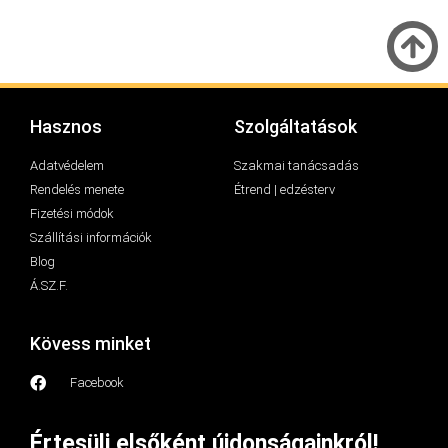
Hasznos
Szolgáltatások
Adatvédelem
Szakmai tanácsadás
Rendelés menete
Étrend | edzésterv
Fizetési módok
Szállítási információk
Blog
Á.SZ.F.
Kövess minket
Facebook
Értesülj elsőként újdonságainkról!