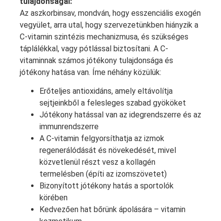
tulajdonságai:
Az aszkorbinsav, mondván, hogy esszenciális exogén
vegyület, arra utal, hogy szervezetünkben hiányzik a
C-vitamin szintézis mechanizmusa, és szükséges
táplálékkal, vagy pótlással biztosítani. A C-
vitaminnak számos jótékony tulajdonsága és
jótékony hatása van. Íme néhány közülük:
Erőteljes antioxidáns, amely eltávolítja
sejtjeinkből a felesleges szabad gyököket
Jótékony hatással van az idegrendszerre és az
immunrendszerre
A C-vitamin felgyorsíthatja az izmok
regenerálódását és növekedését, mivel
közvetlenül részt vesz a kollagén
termelésben (építi az izomszövetet)
Bizonyított jótékony hatás a sportolók
körében
Kedvezően hat bőrünk ápolására – vitamin