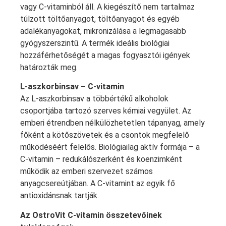
vagy C-vitaminból áll. A kiegészítő nem tartalmaz
túlzott töltőanyagot, töltőanyagot és egyéb
adalékanyagokat, mikronizálása a legmagasabb
gyógyszerszintű. A termék ideális biológiai
hozzáférhetőségét a magas fogyasztói igények
határozták meg.
L-aszkorbinsav – C-vitamin
Az L-aszkorbinsav a többértékű alkoholok
csoportjába tartozó szerves kémiai vegyület. Az
emberi étrendben nélkülözhetetlen tápanyag, amely
főként a kötőszövetek és a csontok megfelelő
működéséért felelős. Biológiailag aktív formája – a
C-vitamin – redukálószerként és koenzimként
működik az emberi szervezet számos
anyagcsereútjában. A C-vitamint az egyik fő
antioxidánsnak tartják.
Az OstroVit C-vitamin összetevőinek