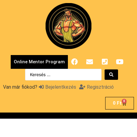
Online Mentor Program
Van már fiókod?
Bejelentkezés
Regisztráció
0
0
Ft