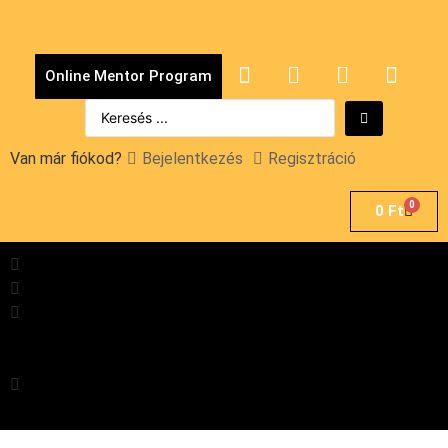
Online Mentor Program
Van már fiókod?
Bejelentkezés
Regisztráció
0
0
Ft